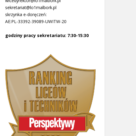
wicedyrektor@lo1malbork.pl
sekretariat@lo1malbork.pl
skrzynka e-doręczeń:
AE:PL-33392-39089-UWITW-20
godziny pracy sekretariatu: 7:30-15:30