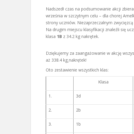
Nadszedł czas na podsumowanie akcji zbieran
września w szczytnym celu – dla chorej Amel
strony uczniów. Niezaprzeczalnym zwycięzcą 
Na drugim miejscu klasyfikacji znaleźli się uc
klasa
1B
z 34.2 kg nakrętek.
Dziękujemy za zaangażowanie w akcję wszyst
aż 338.4 kg
nakrętek!
Oto zestawienie wszystkich klas:
Klasa
1.
3d
2.
2b
3.
1b