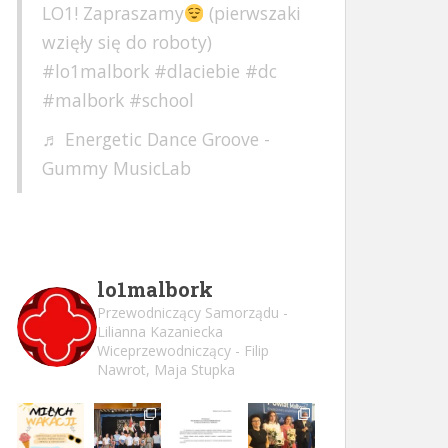
LO1! Zapraszamy
(pierwszaki
wzięły się do roboty)
#lo1malbork
#dlaciebie
#dc
#malbork
#school
♬ Energetic Dance Groove -
Gummy MusicLab
lo1malbork
Przewodniczący Samorządu -
Lilianna Kazaniecka
Wiceprzewodniczący - Filip
Nawrot, Maja Stupka