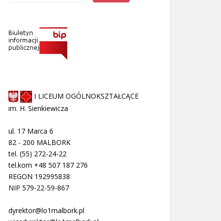
I LICEUM OGÓLNOKSZTAŁCĄCE
im. H. Sienkiewicza
ul. 17 Marca 6
82 - 200 MALBORK
tel. (55) 272-24-22
tel.kom +48 507 187 276
REGON 192995838
NIP 579-22-59-867
dyrektor@lo1malbork.pl