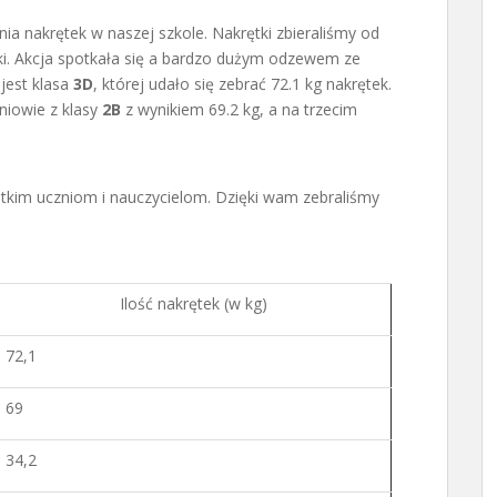
ia nakrętek w naszej szkole. Nakrętki zbieraliśmy od
ki. Akcja spotkała się a bardzo dużym odzewem ze
jest klasa
3D
, której udało się zebrać 72.1 kg nakrętek.
zniowie z klasy
2B
z wynikiem 69.2 kg, a na trzecim
kim uczniom i nauczycielom. Dzięki wam zebraliśmy
Ilość nakrętek (w kg)
72,1
69
34,2