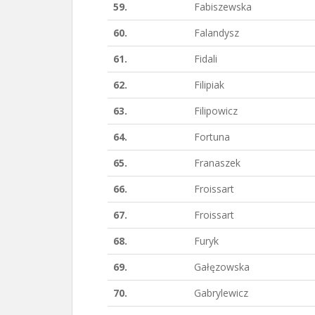
59.
Fabiszewska
60.
Falandysz
61.
Fidali
62.
Filipiak
63.
Filipowicz
64.
Fortuna
65.
Franaszek
66.
Froissart
67.
Froissart
68.
Furyk
69.
Gałęzowska
70.
Gabrylewicz