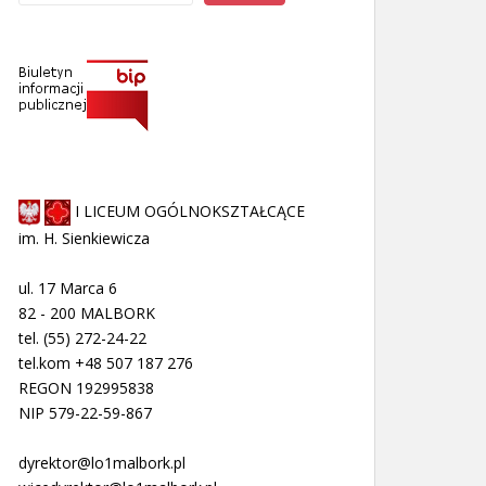
I LICEUM OGÓLNOKSZTAŁCĄCE
im. H. Sienkiewicza
ul. 17 Marca 6
82 - 200 MALBORK
tel. (55) 272-24-22
tel.kom +48 507 187 276
REGON 192995838
NIP 579-22-59-867
dyrektor@lo1malbork.pl