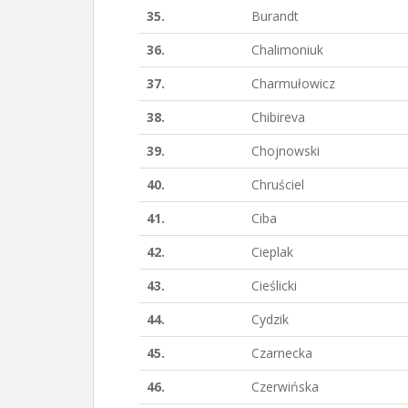
35.
Burandt
36.
Chalimoniuk
37.
Charmułowicz
38.
Chibireva
39.
Chojnowski
40.
Chruściel
41.
Ciba
42.
Cieplak
43.
Cieślicki
44.
Cydzik
45.
Czarnecka
46.
Czerwińska