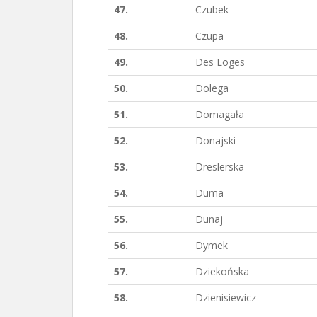
47.
Czubek
48.
Czupa
49.
Des Loges
50.
Dolega
51.
Domagała
52.
Donajski
53.
Dreslerska
54.
Duma
55.
Dunaj
56.
Dymek
57.
Dziekońska
58.
Dzienisiewicz