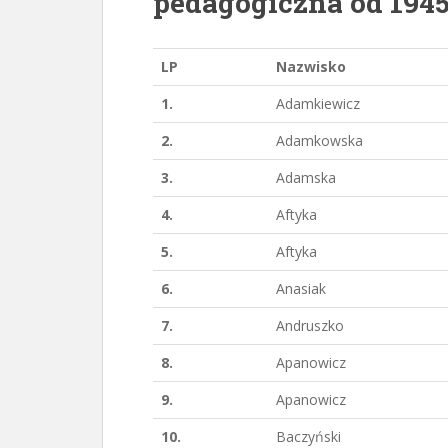
pedagogiczna od 194
LP
Nazwisko
1.
Adamkiewicz
2.
Adamkowska
3.
Adamska
4.
Aftyka
5.
Aftyka
6.
Anasiak
7.
Andruszko
8.
Apanowicz
9.
Apanowicz
10.
Baczyński