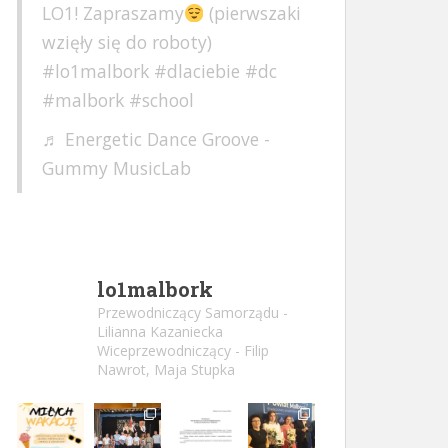
LO1! Zapraszamy
(pierwszaki
wzięły się do roboty)
#lo1malbork
#dlaciebie
#dc
#malbork
#school
♬ Energetic Dance Groove -
Gummy MusicLab
lo1malbork
Przewodniczący Samorządu -
Lilianna Kazaniecka
Wiceprzewodniczący - Filip
Nawrot, Maja Stupka