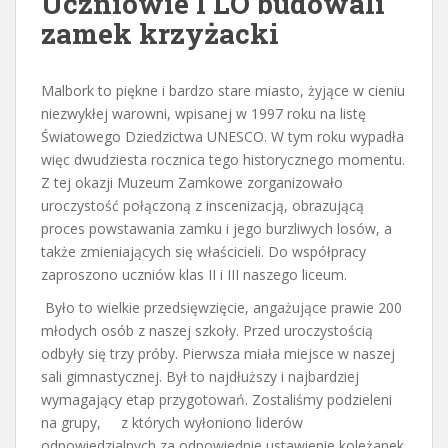
Uczniowie I LO budowali
zamek krzyżacki
Malbork to piękne i bardzo stare miasto, żyjące w cieniu
niezwykłej warowni, wpisanej w 1997 roku na listę
Światowego Dziedzictwa UNESCO. W tym roku wypadła
więc dwudziesta rocznica tego historycznego momentu.
Z tej okazji Muzeum Zamkowe zorganizowało
uroczystość połączoną z inscenizacją, obrazującą
proces powstawania zamku i jego burzliwych losów, a
także zmieniających się właścicieli. Do współpracy
zaproszono uczniów klas II i III naszego liceum.
Było to wielkie przedsięwzięcie, angażujące prawie 200
młodych osób z naszej szkoły. Przed uroczystością
odbyły się trzy próby. Pierwsza miała miejsce w naszej
sali gimnastycznej. Był to najdłuższy i najbardziej
wymagający etap przygotowań. Zostaliśmy podzieleni
na grupy, z których wyłoniono liderów
odpowiedzialnych za odpowiednie ustawienie koleżanek