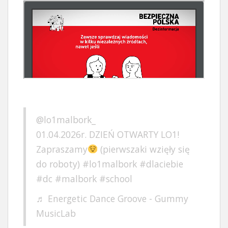
@lo1malbork_
01.04.2026r. DZIEŃ OTWARTY LO1!
Zapraszamy
(pierwszaki wzięły się
do roboty)
#lo1malbork
#dlaciebie
#dc
#malbork
#school
♬ Energetic Dance Groove - Gummy
MusicLab