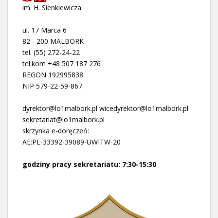
im. H. Sienkiewicza
ul. 17 Marca 6
82 - 200 MALBORK
tel. (55) 272-24-22
tel.kom +48 507 187 276
REGON 192995838
NIP 579-22-59-867
dyrektor@lo1malbork.pl wicedyrektor@lo1malbork.pl
sekretariat@lo1malbork.pl
skrzynka e-doręczeń:
AE:PL-33392-39089-UWITW-20
godziny pracy sekretariatu: 7:30-15:30