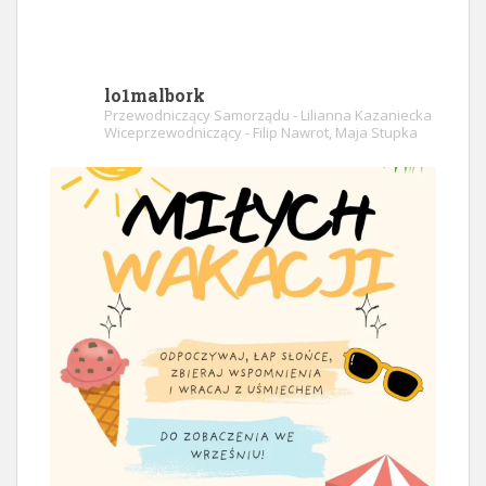
lo1malbork
Przewodniczący Samorządu - Lilianna Kazaniecka
Wiceprzewodniczący - Filip Nawrot, Maja Stupka