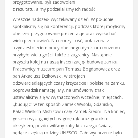
przygotowanie, byli zadowoleni
z rezultatu, a my podzielaliśmy ich radość.
Wreszcie nadszedł wyczekiwany dzień. W południe
spotkaliśmy się na konferencji, podczas której mogliśmy
obejrzeć przygotowane prezentacje oraz wysłuchać
wielu przemówień. Na uroczystość, połączoną z
trzydziestoleciem pracy obecnego dyrektora muzeum
przybyło wielu gości, także z zagranicy. Następnie
przyszła kolej na naszą inscenizację- budowę zamku.
Pracownicy muzeum: pan Tomasz Bogdanowicz oraz
pan Arkadiusz Dzikowski, w strojach
odzwierciedlających czasy krzyżackie i polskie na zamku,
poprowadzili narrację. My, na umówiony znak
ustawialiśmy się w wyznaczonych wcześniej miejscach,
,,budując” w ten sposób Zamek Wysoki, Gdanisko,
Pałac Wielkich Mistrzów i cały Zamek Średni. Na koniec,
gestem wyciągniętych w górę rąk oraz gromkim
okrzykiem, pozdrowiliśmy zabytki z całego świata,
będące częścią rodziny UNESCO. Całe wydarzenie było