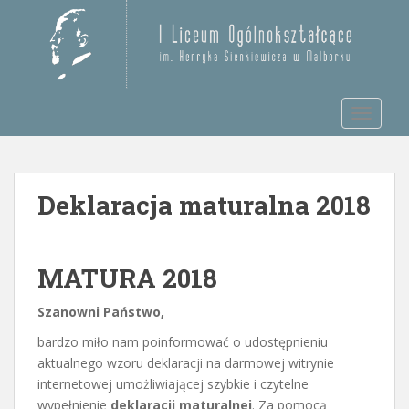
S
k
Otwórz pasek narzędzi
i
p
t
TOGGLE
o
m
a
i
Deklaracja maturalna 2018
n
c
o
n
MATURA 2018
t
e
Szanowni Państwo,
n
bardzo miło nam poinformować o udostępnieniu
t
aktualnego wzoru deklaracji na darmowej witrynie
internetowej umożliwiającej szybkie i czytelne
wypełnienie
deklaracji maturalnej
. Za pomocą