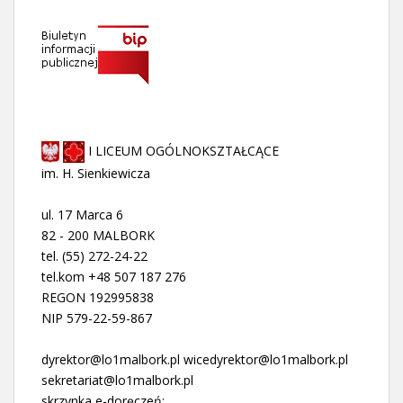
I LICEUM OGÓLNOKSZTAŁCĄCE
im. H. Sienkiewicza
ul. 17 Marca 6
82 - 200 MALBORK
tel. (55) 272-24-22
tel.kom +48 507 187 276
REGON 192995838
NIP 579-22-59-867
dyrektor@lo1malbork.pl wicedyrektor@lo1malbork.pl
sekretariat@lo1malbork.pl
skrzynka e-doręczeń: