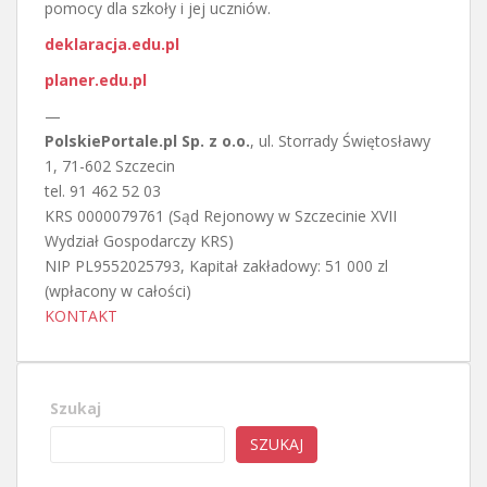
pomocy dla szkoły i jej uczniów.
deklaracja.edu.pl
planer.edu.pl
—
PolskiePortale.pl Sp. z o.o.
, ul. Storrady Świętosławy
1, 71-602 Szczecin
tel. 91 462 52 03
KRS 0000079761 (Sąd Rejonowy w Szczecinie XVII
Wydział Gospodarczy KRS)
NIP PL9552025793, Kapitał zakładowy: 51 000 zl
(wpłacony w całości)
KONTAKT
Szukaj
SZUKAJ