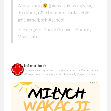
Zapraszamy
(pierwszaki wzięły się
do roboty)
#lo1malbork
#dlaciebie
#dc
#malbork
#school
♬ Energetic Dance Groove - Gummy
MusicLab
lo1malbork
Przewodniczący Samorządu - Lilianna Kazaniecka
Wiceprzewodniczący - Filip Nawrot, Maja Stupka