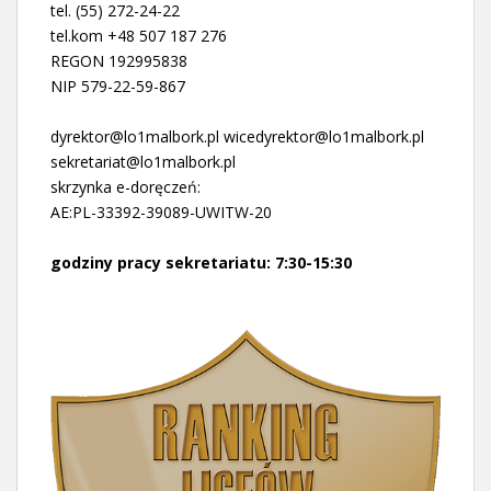
tel. (55) 272-24-22
tel.kom +48 507 187 276
REGON 192995838
NIP 579-22-59-867
dyrektor@lo1malbork.pl wicedyrektor@lo1malbork.pl
sekretariat@lo1malbork.pl
skrzynka e-doręczeń:
AE:PL-33392-39089-UWITW-20
godziny pracy sekretariatu: 7:30-15:30