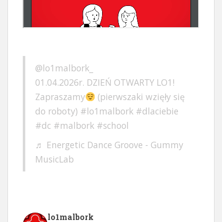
@lo1malbork_
01.04.2026r. DZIEŃ OTWARTY LO1!
Zapraszamy
(pierwszaki wzięły się
do roboty)
#lo1malbork
#dlaciebie
#dc
#malbork
#school
♬ Energetic Dance Groove - Gummy
MusicLab
lo1malbork