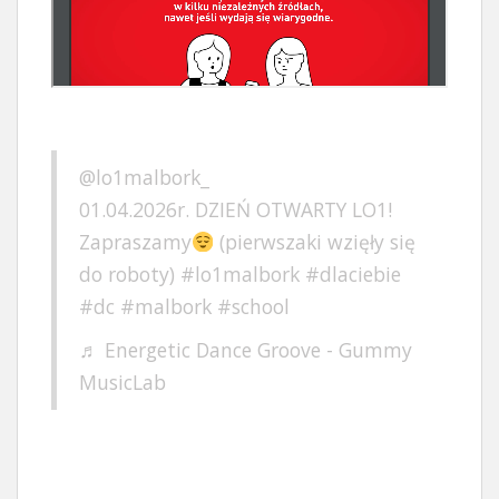
@lo1malbork_
01.04.2026r. DZIEŃ OTWARTY LO1!
Zapraszamy
(pierwszaki wzięły się
do roboty)
#lo1malbork
#dlaciebie
#dc
#malbork
#school
♬ Energetic Dance Groove - Gummy
MusicLab