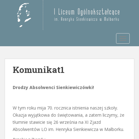
S
k
Otwórz pasek narzędzi
i
p
t
TOGGLE
o
m
a
i
Komunikat1
n
c
o
Drodzy Absolwenci Sienkiewiczówki!
n
t
e
W tym roku mija 70. rocznica istnienia naszej szkoły.
n
Okazja wyjątkowa do świętowania, a zatem liczymy, że
t
tłumnie stawicie się 26 września na XI Zjazd
Absolwentów LO im. Henryka Sienkiewicza w Malborku.