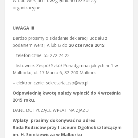
W obu wersjach uwzględniono też koszty
organizacyjne.
UWAGA !!!
Bardzo prosimy o składanie deklaracji udziału z
podaniem wersji A lub B do
20 czerwca 2015
:
– telefonicznie: 55 272 24 22
– listownie: Zespół Szkół Ponadgimnazjalnych nr 1 w
Malborku, ul. 17 Marca 6, 82-200 Malbork
– elektronicznie: sekretariatzso@wp.pl
Odpowiednią kwotę należy wpłacić do 4 września
2015 roku.
DANE DOTYCZĄCE WPŁAT NA ZJAZD
Wpłaty prosimy dokonywać na adres
Rada Rodziców przy I Liceum Ogólnokształcącym
im. H. Sienkiewicza w Malborku