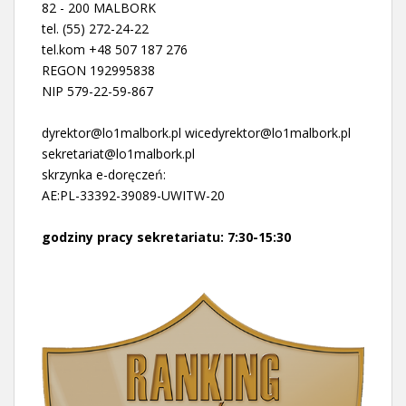
82 - 200 MALBORK
tel. (55) 272-24-22
tel.kom +48 507 187 276
REGON 192995838
NIP 579-22-59-867
dyrektor@lo1malbork.pl wicedyrektor@lo1malbork.pl
sekretariat@lo1malbork.pl
skrzynka e-doręczeń:
AE:PL-33392-39089-UWITW-20
godziny pracy sekretariatu: 7:30-15:30