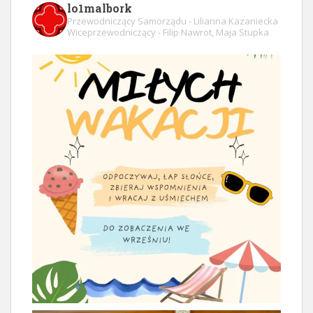
lo1malbork
Przewodniczący Samorządu - Lilianna Kazaniecka
Wiceprzewodniczący - Filip Nawrot, Maja Stupka