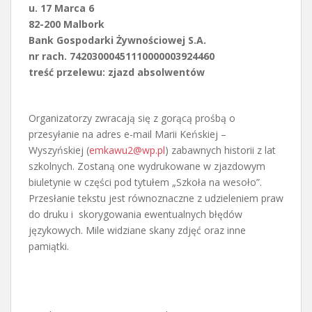
u. 17 Marca 6
82-200 Malbork
Bank Gospodarki Żywnościowej S.A.
nr rach. 74203000451110000003924460
treść przelewu: zjazd absolwentów
Organizatorzy zwracają się z gorącą prośbą o
przesyłanie na adres e-mail Marii Keńskiej –
Wyszyńskiej (
emkawu2@wp.pl
) zabawnych historii z lat
szkolnych. Zostaną one wydrukowane w zjazdowym
biuletynie w części pod tytułem „Szkoła na wesoło”.
Przesłanie tekstu jest równoznaczne z udzieleniem praw
do druku i skorygowania ewentualnych błędów
językowych. Mile widziane skany zdjęć oraz inne
pamiątki.