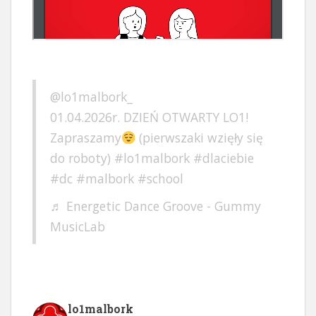
@lo1malbork_
01.04.2026r. DZIEŃ OTWARTY LO1!
Zapraszamy
(pierwszaki wzięły się
do roboty)
#lo1malbork
#dlaciebie
#dc
#malbork
#school
♬ Energetic Dance Groove - Gummy
MusicLab
lo1malbork