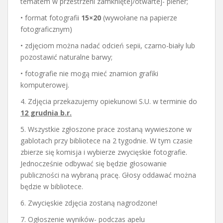
tematem w przestrzeni zamkniętej/otwartej- plener;
• format fotografii
15×20
(wywołane na papierze
fotograficznym)
• zdjęciom można nadać odcień sepii, czarno-biały lub
pozostawić naturalne barwy;
• fotografie nie mogą mieć znamion grafiki
komputerowej.
4. Zdjęcia przekazujemy opiekunowi S.U. w terminie do
12 grudnia b.r.
5. Wszystkie zgłoszone prace zostaną wywieszone w
gablotach przy bibliotece na 2 tygodnie. W tym czasie
zbierze się komisja i wybierze zwycięskie fotografie.
Jednocześnie odbywać się będzie głosowanie
publiczności na wybraną pracę. Głosy oddawać można
będzie w bibliotece.
6. Zwycięskie zdjęcia zostaną nagrodzone!
7. Ogłoszenie wyników- podczas apelu