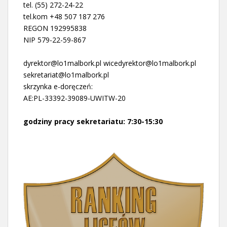
tel. (55) 272-24-22
tel.kom +48 507 187 276
REGON 192995838
NIP 579-22-59-867
dyrektor@lo1malbork.pl wicedyrektor@lo1malbork.pl
sekretariat@lo1malbork.pl
skrzynka e-doręczeń:
AE:PL-33392-39089-UWITW-20
godziny pracy sekretariatu: 7:30-15:30