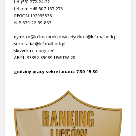
tel. (55) 272-24-22
tel.kom +48 507 187 276
REGON 192995838
NIP 579-22-59-867
dyrektor@lo1malbork.pl wicedyrektor@lo1malbork.pl
sekretariat@lo1malbork.pl
skrzynka e-doręczeń:
AE:PL-33392-39089-UWITW-20
godziny pracy sekretariatu: 7:30-15:30