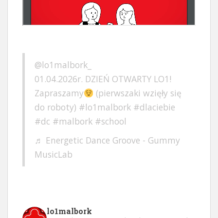
@lo1malbork_
01.04.2026r. DZIEŃ OTWARTY LO1!
Zapraszamy
(pierwszaki wzięły się
do roboty)
#lo1malbork
#dlaciebie
#dc
#malbork
#school
♬ Energetic Dance Groove - Gummy
MusicLab
lo1malbork