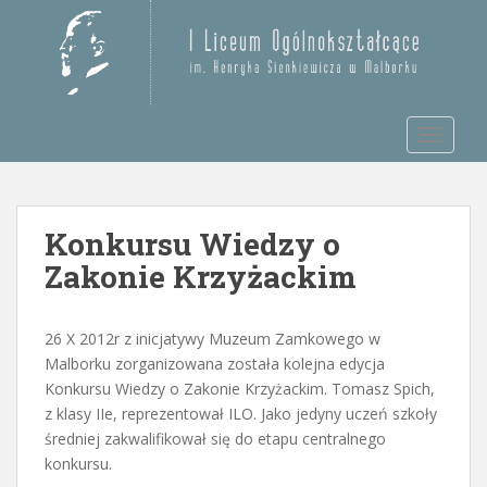
S
k
Otwórz pasek narzędzi
i
p
t
TOGGLE
o
m
a
i
Konkursu Wiedzy o
n
c
Zakonie Krzyżackim
o
n
t
26 X 2012r z inicjatywy Muzeum Zamkowego w
e
Malborku zorganizowana została kolejna edycja
n
Konkursu Wiedzy o Zakonie Krzyżackim. Tomasz Spich,
t
z klasy IIe, reprezentował ILO. Jako jedyny uczeń szkoły
średniej zakwalifikował się do etapu centralnego
konkursu.