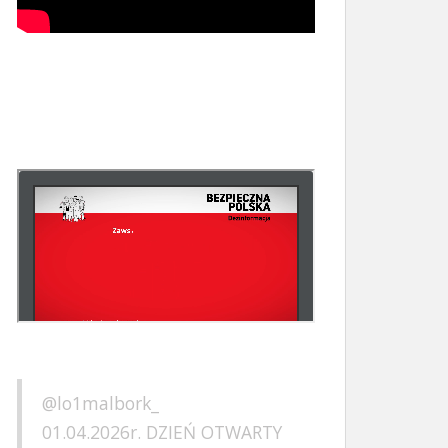
W
or
dP
re
ss
Ga
ll
er
y
@lo1malbork_
01.04.2026r. DZIEŃ OTWARTY