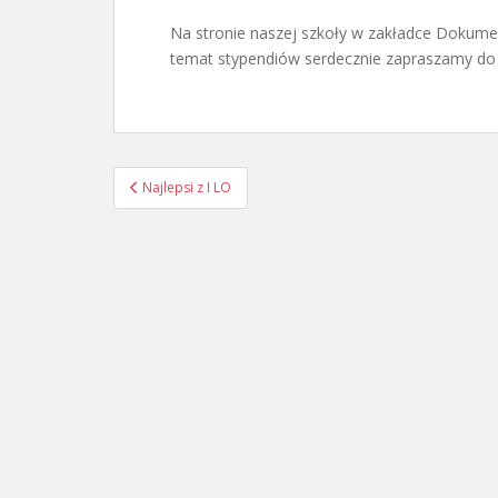
Na stronie naszej szkoły w zakładce Dokumen
temat stypendiów serdecznie zapraszamy do 
Nawigacja
Najlepsi z I LO
wpisu