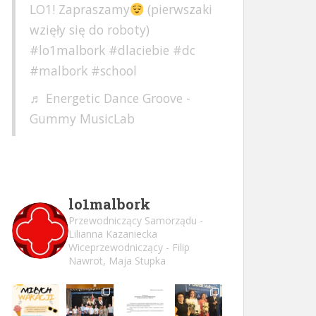
LO1! Zapraszamy
(pierwszaki
wzięły się do roboty)
#lo1malbork
#dlaciebie
#dc
#malbork
#school
♬ Energetic Dance Groove -
Gummy MusicLab
lo1malbork
Przewodniczący Samorządu -
Lilianna Kazaniecka
Wiceprzewodniczący - Filip
Nawrot, Maja Stupka