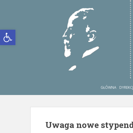
S
k
i
p
Otwórz pasek narzędzi
t
o
m
a
i
n
c
o
n
GŁÓWNA
DYREKC
t
e
n
t
Uwaga nowe stypend