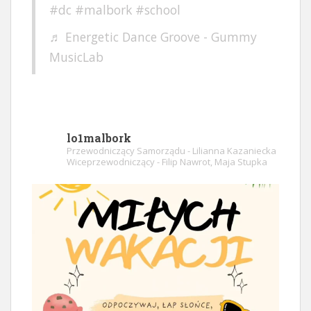
#dc
#malbork
#school
♬ Energetic Dance Groove - Gummy
MusicLab
lo1malbork
Przewodniczący Samorządu - Lilianna Kazaniecka
Wiceprzewodniczący - Filip Nawrot, Maja Stupka