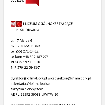
I LICEUM OGÓLNOKSZTAŁCĄCE
im. H. Sienkiewicza
ul. 17 Marca 6
82 - 200 MALBORK
tel. (55) 272-24-22
tel.kom +48 507 187 276
REGON 192995838
NIP 579-22-59-867
dyrektor@lo1malbork.pl wicedyrektor@lo1malbork.pl
sekretariat@lo1malbork.pl
skrzynka e-doręczeń:
AE:PL-33392-39089-UWITW-20