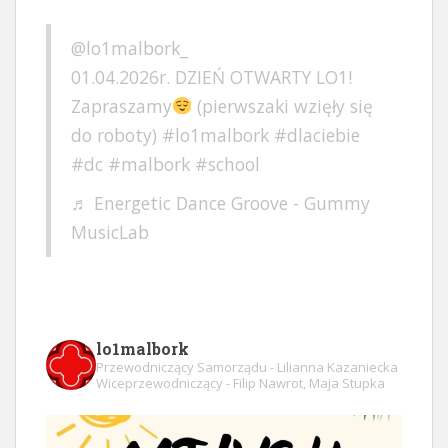
@lo1malbork_
01.04.2026r. DZIEŃ OTWARTY LO1!
Zapraszamy
(pierwszaki wzięły się
do roboty)
#lo1malbork
#dlaciebie
#dc
#malbork
#school
♬ Energetic Dance Groove - Gummy
MusicLab
lo1malbork
Przewodniczący Samorządu - Lilianna Kazaniecka
Wiceprzewodniczący - Filip Nawrot, Maja Stupka