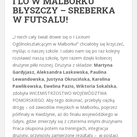
I LO W MALBORKU
BŁYSZCZY – SREBERKA
W FUTSALU!
„I niech cały świat dowie się o I Liceum
Ogólnokształcącym w Malborku!” chciałoby się krzyczeć,
myśląc o naszej szkole. I udało nam się po raz kolejny
rozsławić naszą szkołę, tym razem dzięki kobiecej
drużynie piłki nożnej. Drużyna z składzie:
Martyna
Gardyjasz, Aleksandra Laskowska, Paulina
Lewandowska, Justyna Okrucińska, Karolina
Pawlikowska, Ewelina Pazio, Wiktoria Sokalska
,
zdobyła WICEMISTRZOSTWO WOJEWÓDZTWA
POMORSKIEGO. Aby tego dokonać, przebyły ciężką
drogę – od zawodów miejskich w Malborku, poprzez
półfinały w Kwidzynie, aż do finału wojewódzkiego w
Gdyni, gdzie zmierzyły się z czterema innymi drużynami.
Praca okupiona potem na treningach, integracja
drużyny, przyniosły zamierzone rezultaty – w postaci