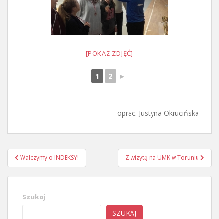
[POKAZ ZDJĘĆ]
1
2
►
oprac. Justyna Okrucińska
Nawigacja
Walczymy o INDEKSY!
Z wizytą na UMK w Toruniu
wpisu
Szukaj
SZUKAJ