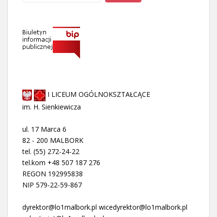
I LICEUM OGÓLNOKSZTAŁCĄCE
im. H. Sienkiewicza
ul. 17 Marca 6
82 - 200 MALBORK
tel. (55) 272-24-22
tel.kom +48 507 187 276
REGON 192995838
NIP 579-22-59-867
dyrektor@lo1malbork.pl wicedyrektor@lo1malbork.pl