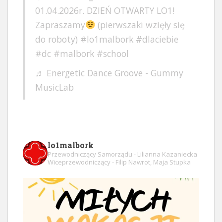
01.04.2026r. DZIEŃ OTWARTY LO1!
Zapraszamy
(pierwszaki wzięły się
do roboty)
#lo1malbork
#dlaciebie
#dc
#malbork
#school
♬ Energetic Dance Groove - Gummy
MusicLab
lo1malbork
Przewodniczący Samorządu - Lilianna Kazaniecka
Wiceprzewodniczący - Filip Nawrot, Maja Stupka