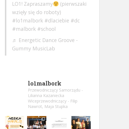
LO1! Zapraszamy
(pierwszaki
wzięły się do roboty)
#lo1malbork
#dlaciebie
#dc
#malbork
#school
♬ Energetic Dance Groove -
Gummy MusicLab
lo1malbork
Przewodniczący Samorządu -
Lilianna Kazaniecka
Wiceprzewodniczący - Filip
Nawrot, Maja Stupka