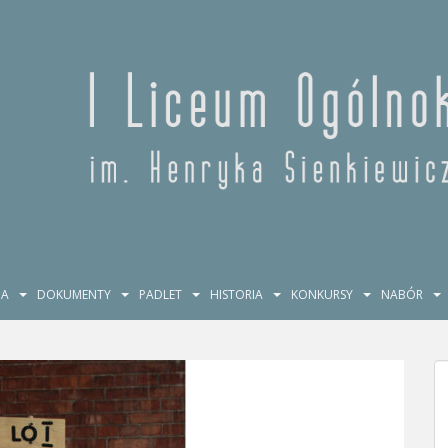
JA
DOKUMENTY
PADLET
HISTORIA
KONKURSY
NABÓR