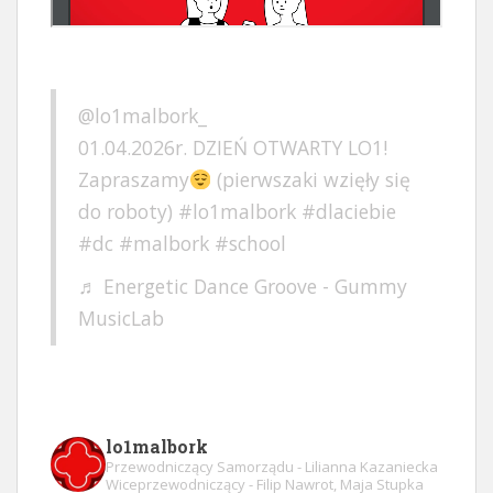
@lo1malbork_
01.04.2026r. DZIEŃ OTWARTY LO1!
Zapraszamy
(pierwszaki wzięły się
do roboty)
#lo1malbork
#dlaciebie
#dc
#malbork
#school
♬ Energetic Dance Groove - Gummy
MusicLab
lo1malbork
Przewodniczący Samorządu - Lilianna Kazaniecka
Wiceprzewodniczący - Filip Nawrot, Maja Stupka