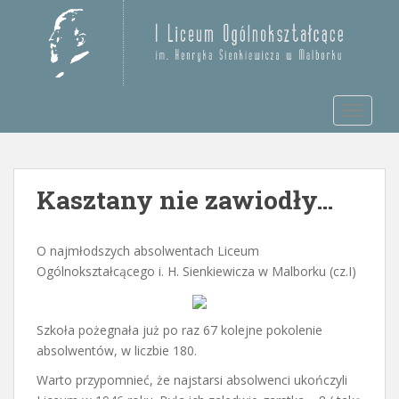
S
k
Otwórz pasek narzędzi
i
p
t
TOGGLE
o
m
a
i
Kasztany nie zawiodły…
n
c
o
O najmłodszych absolwentach Liceum
n
Ogólnokształcącego i. H. Sienkiewicza w Malborku (cz.I)
t
e
n
Szkoła pożegnała już po raz 67 kolejne pokolenie
t
absolwentów, w liczbie 180.
Warto przypomnieć, że najstarsi absolwenci ukończyli