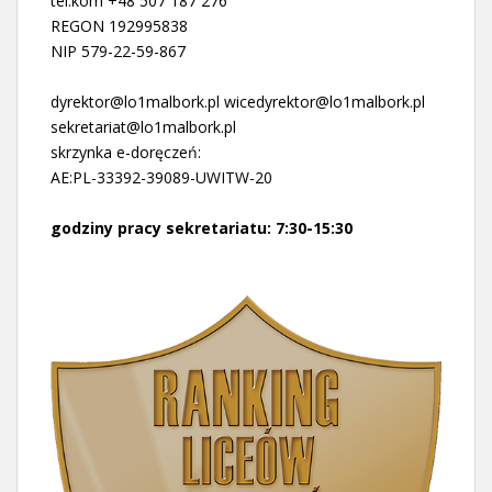
tel.kom +48 507 187 276
REGON 192995838
NIP 579-22-59-867
dyrektor@lo1malbork.pl wicedyrektor@lo1malbork.pl
sekretariat@lo1malbork.pl
skrzynka e-doręczeń:
AE:PL-33392-39089-UWITW-20
godziny pracy sekretariatu: 7:30-15:30