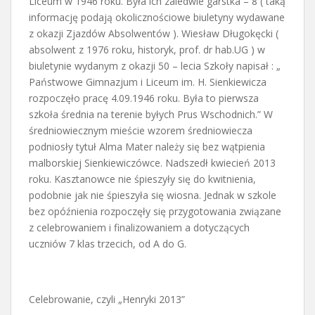
Liceum w 1946 roku.
Była ich zaledwie garstka – 8 ( taką
informację podają okolicznościowe biuletyny
wydawane
z okazji Zjazdów Absolwentów ).
Wiesław Długokęcki (
absolwent z 1976 roku, historyk, prof. dr hab.UG ) w
biuletynie wydanym z okazji 50 – lecia Szkoły napisał : „
Państwowe Gimnazjum i Liceum im. H. Sienkiewicza
rozpoczęło pracę 4.09.1946 roku. Była to pierwsza
szkoła średnia na terenie
byłych Prus Wschodnich.”
W
średniowiecznym mieście wzorem średniowiecza
podniosły tytuł Alma Mater należy się
bez wątpienia
malborskiej Sienkiewiczówce.
Nadszedł kwiecień 2013
roku. Kasztanowce nie śpieszyły się do kwitnienia,
podobnie jak nie śpieszyła się wiosna. Jednak w szkole
bez opóźnienia rozpoczęły się przygotowania związane
z celebrowaniem i finalizowaniem a dotyczących
uczniów 7 klas trzecich, od A do G.
Celebrowanie, czyli „Henryki 2013”