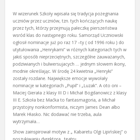
W wizerunek Szkoły wpisała się tradycja pożegnania
uczniów przez uczniów, tzn. tych kończących naukę
przez tych, którzy przejmują pałeczkę pierszeństwa
wsród klas do następnego roku. Samorząd Uczniowski
ogłosił nominacje już po raz 17 –ty ( od 1996 roku ) do
utytułowania „Henrykami” w różnych kategoriach tych w
jakiś sposób nieprzeciętnych, szczególne zauważanych,
podziwianych i bulwersujacych … jednym słowem ikony,
modnie określając. W środę 24 kwietnia „Henryki”
zostały rozdane. Największe emocje wywołały
nominacje w kategoriach „Pupil” i „Luzak”. A oto oni –
Maciej Gierała z klasy III D i Michał Bogdanowicz z klasy
III E. Szkoła bez Maćka to fantasmagoria, a Michał
przystojny nonkonformista, niczym James Dean albo
Marek Hłasko. Nic dodawać nie trzeba, aula
wytrzymała…
Show zainspirował motyw z „ Kabaretu Olgi Lipińskiej” o
poszukiwaniu dyrektora…teatru.