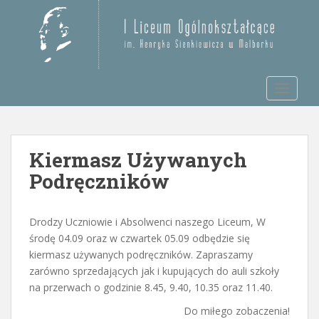
S
k
Otwórz pasek narzędzi
i
p
t
TOGGLE
o
m
a
i
Kiermasz Używanych
n
c
Podręczników
o
n
t
Drodzy Uczniowie i Absolwenci naszego Liceum, W
e
środę 04.09 oraz w czwartek 05.09 odbędzie się
n
kiermasz używanych podręczników. Zapraszamy
t
zarówno sprzedających jak i kupujących do auli szkoły
na przerwach o godzinie 8.45, 9.40, 10.35 oraz 11.40.
Do miłego zobaczenia!