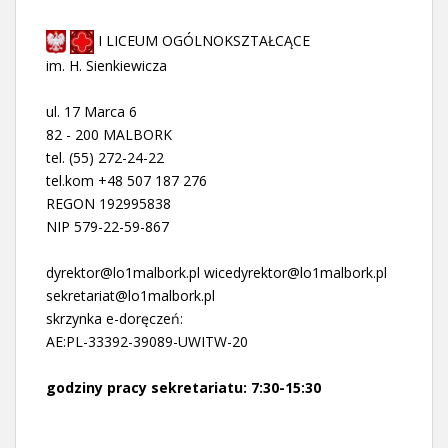
I LICEUM OGÓLNOKSZTAŁCĄCE
im. H. Sienkiewicza
ul. 17 Marca 6
82 - 200 MALBORK
tel. (55) 272-24-22
tel.kom +48 507 187 276
REGON 192995838
NIP 579-22-59-867
dyrektor@lo1malbork.pl wicedyrektor@lo1malbork.pl
sekretariat@lo1malbork.pl
skrzynka e-doręczeń:
AE:PL-33392-39089-UWITW-20
godziny pracy sekretariatu: 7:30-15:30