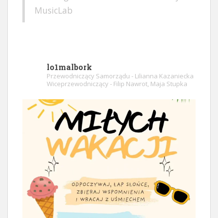
MusicLab
lo1malbork
Przewodniczący Samorządu - Lilianna Kazaniecka
Wiceprzewodniczący - Filip Nawrot, Maja Stupka