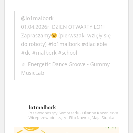
@lo1malbork_
01.04.2026r. DZIEŃ OTWARTY LO1!
Zapraszamy
(pierwszaki wzięły się
do roboty)
#lo1malbork
#dlaciebie
#dc
#malbork
#school
♬ Energetic Dance Groove - Gummy
MusicLab
lo1malbork
Przewodniczący Samorządu - Lilianna Kazaniecka
Wiceprzewodniczący - Filip Nawrot, Maja Stupka