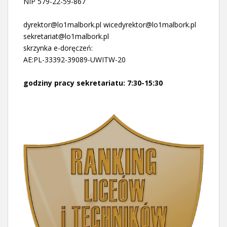
NIP 579-22-59-867
dyrektor@lo1malbork.pl wicedyrektor@lo1malbork.pl
sekretariat@lo1malbork.pl
skrzynka e-doręczeń:
AE:PL-33392-39089-UWITW-20
godziny pracy sekretariatu: 7:30-15:30