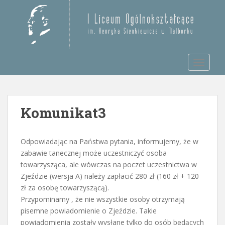
S
k
Otwórz pasek narzędzi
i
p
t
TOGGLE
o
m
a
i
Komunikat3
n
c
o
Odpowiadając na Państwa pytania, informujemy, że w
n
zabawie tanecznej może uczestniczyć osoba
t
towarzysząca, ale wówczas na poczet uczestnictwa w
e
Zjeździe (wersja A) należy zapłacić 280 zł (160 zł + 120
n
zł za osobę towarzyszącą).
t
Przypominamy , że nie wszystkie osoby otrzymają
pisemne powiadomienie o Zjeździe. Takie
powiadomienia zostały wysłane tylko do osób będących