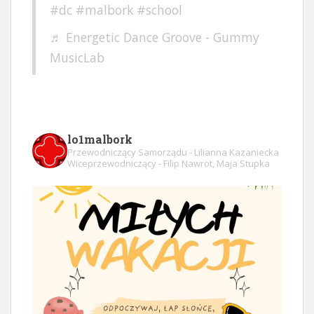
#dc
#malbork
#school
♬ Energetic Dance Groove - Gummy
MusicLab
lo1malbork
Przewodniczący Samorządu - Lilianna Kazaniecka
Wiceprzewodniczący - Filip Nawrot, Maja Stupka