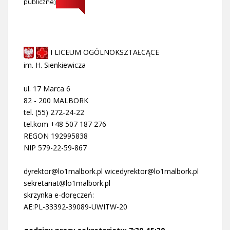
I LICEUM OGÓLNOKSZTAŁCĄCE
im. H. Sienkiewicza
ul. 17 Marca 6
82 - 200 MALBORK
tel. (55) 272-24-22
tel.kom +48 507 187 276
REGON 192995838
NIP 579-22-59-867
dyrektor@lo1malbork.pl wicedyrektor@lo1malbork.pl
sekretariat@lo1malbork.pl
skrzynka e-doręczeń:
AE:PL-33392-39089-UWITW-20