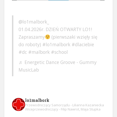
@lo1malbork_
01.04.2026r. DZIEŃ OTWARTY LO1!
Zapraszamy
(pierwszaki wzięły się
do roboty)
#lo1malbork
#dlaciebie
#dc
#malbork
#school
♬ Energetic Dance Groove - Gummy
MusicLab
lo1malbork
Przewodniczący Samorządu - Lilianna Kazaniecka
Wiceprzewodniczący - Filip Nawrot, Maja Stupka