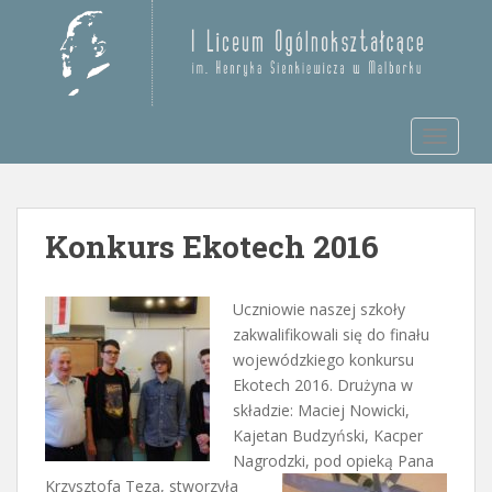
S
k
Otwórz pasek narzędzi
i
p
t
TOGGLE
o
m
a
i
Konkurs Ekotech 2016
n
c
o
Uczniowie naszej szkoły
n
zakwalifikowali się do finału
t
wojewódzkiego konkursu
e
Ekotech 2016. Drużyna w
n
składzie: Maciej Nowicki,
t
Kajetan Budzyński, Kacper
Nagrodzki, pod
opieką Pana
Krzysztofa Teza, stworzyła