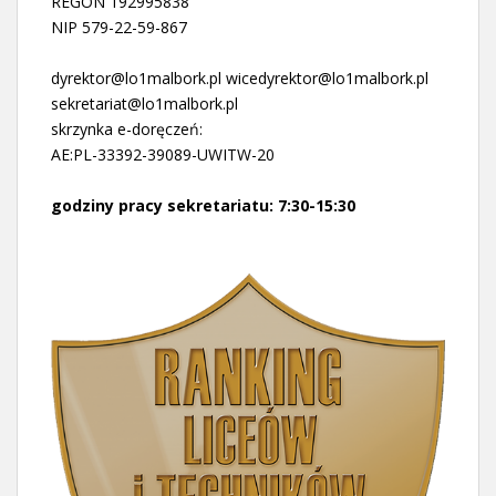
REGON 192995838
NIP 579-22-59-867
dyrektor@lo1malbork.pl wicedyrektor@lo1malbork.pl
sekretariat@lo1malbork.pl
skrzynka e-doręczeń:
AE:PL-33392-39089-UWITW-20
godziny pracy sekretariatu: 7:30-15:30