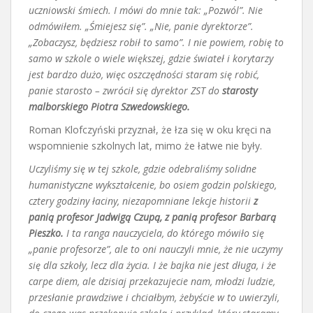
uczniowski śmiech. I mówi do mnie tak: „Pozwól”. Nie
odmówiłem. „Śmiejesz się”. „Nie, panie dyrektorze”.
„Zobaczysz, będziesz robił to samo”. I nie powiem, robię to
samo w szkole o wiele większej, gdzie świateł i korytarzy
jest bardzo dużo, więc oszczędności staram się robić,
panie starosto – zwrócił się dyrektor ZST do
starosty
malborskiego Piotra Szwedowskiego.
Roman Klofczyński przyznał, że łza się w oku kręci na
wspomnienie szkolnych lat, mimo że łatwe nie były.
Uczyliśmy się w tej szkole, gdzie odebraliśmy solidne
humanistyczne wykształcenie, bo osiem godzin polskiego,
cztery godziny łaciny, niezapomniane lekcje historii
z
panią profesor Jadwigą Czupą, z panią profesor Barbarą
Pieszko.
I ta ranga nauczyciela, do którego mówiło się
„panie profesorze”, ale to oni nauczyli mnie, że nie uczymy
się dla szkoły, lecz dla życia. I że bajka nie jest długa, i że
carpe diem, ale dzisiaj przekazujecie nam, młodzi ludzie,
przesłanie prawdziwe i chciałbym, żebyście w to uwierzyli,