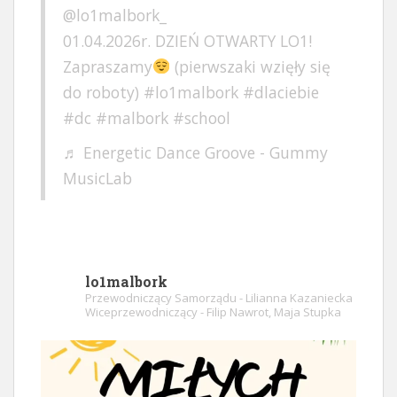
@lo1malbork_
01.04.2026r. DZIEŃ OTWARTY LO1!
Zapraszamy
(pierwszaki wzięły się
do roboty)
#lo1malbork
#dlaciebie
#dc
#malbork
#school
♬ Energetic Dance Groove - Gummy
MusicLab
lo1malbork
Przewodniczący Samorządu - Lilianna Kazaniecka
Wiceprzewodniczący - Filip Nawrot, Maja Stupka