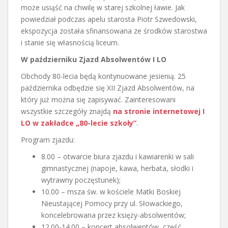
może usiąść na chwilę w starej szkolnej ławie. Jak
powiedział podczas apelu starosta Piotr Szwedowski,
ekspozycja została sfinansowana ze środków starostwa
i stanie się własnością liceum.
W październiku Zjazd Absolwentów I LO
Obchody 80-lecia będą kontynuowane jesienią. 25
października odbędzie się XII Zjazd Absolwentów, na
który już można się zapisywać. Zainteresowani
wszystkie szczegóły znajdą
na stronie internetowej I
LO w zakładce „80-lecie szkoły”
.
Program zjazdu:
8.00 – otwarcie biura zjazdu i kawiarenki w sali
gimnastycznej (napoje, kawa, herbata, słodki i
wytrawny poczęstunek);
10.00 – msza św. w kościele Matki Boskiej
Nieustającej Pomocy przy ul. Słowackiego,
koncelebrowana przez księży-absolwentów;
12.00-14.00 – koncert absolwentów, część