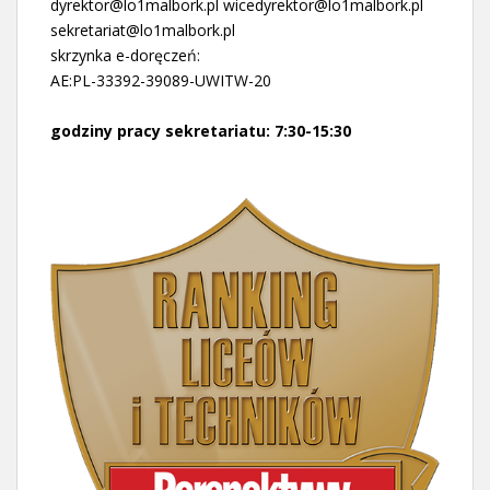
dyrektor@lo1malbork.pl wicedyrektor@lo1malbork.pl
sekretariat@lo1malbork.pl
skrzynka e-doręczeń:
AE:PL-33392-39089-UWITW-20
godziny pracy sekretariatu: 7:30-15:30