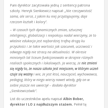
Pani dyrektor zacytowała jedną z sentencji patrona
szkoły. Henryk Sienkiewicz napisał:
„Nie rzeczywistość
sama, ale serce, z jakim ku niej przystępujemy, daje
rzeczom kształt i kolory”.
–
W czasach tych dynamicznych zmian, sztucznej
inteligencji, globalizacji i niepokoju nadal wierzymy, że to
właśnie edukacja jest najbardziej trafną drogą ku
przyszłości i że takie wartości jak szacunek, uczciwość i
odwaga nigdy nie stracą na aktualności. W okresie
minionych lat liceum funkcjonowało w skrajnie różnych
realiach społecznych i lokalowych. Ja wierzę, że
nie zmieni
się nigdy to, że nasza szkoła jest miejscem, w którym uczeń
czuje się ważny
i wie, że jest ktoś, nauczyciel, wychowawca,
pedagog, który w niego wierzy nawet wtedy, gdy on w
siebie jeszcze nie uwierzył – dodała dyrektor
„Sienkiewiczówki”.
List do uczestników apelu napisał
Albin Bober,
dyrektor I LO z najdłuższym stażem.
Pełnił tę