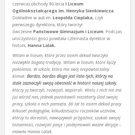
czerwca) obchody 80-lecia
I Liceum
Ogólnokształcącego im. Henryka Sienkiewicza
.
Dokładnie w auli im.
Leopolda Cieplaka
, czyli
pierwszego dyrektora, który tworzył
ówczesne
Państwowe Gimnazjum i Liceum
. Podczas
uroczystości gości powitała czternasta dyrektor w
historii,
Hanna Lalak.
Witam w liceum, które przez osiem dekad tworzyło
niezwykle bogatą tradycję. Witam w liceum, które łączy
pokolenia. W szkole, która ma swój niepowtarzalny
klimat.
Bardzo, bardzo długa jest lista tych, którzy na
stale zaznaczyli swoją obecność w historii naszej szkoły
,
którzy ją tworzyli, rozwijali, wspierali. Wielu z nich nie ma
już wśród nas, jednak pozostawili niezatarty ślad swojej
pracy, szkoła o nich pamięta. 80 lat to osiem dekad pracy
kilkuset pedagogów, kilkudziesięciu roczników uczniów,
którzy tu dorastali, nawiązywali przyjaźnie, szukali swojej
tożsamości, rozwijali pasje i podejmowali ważne decyzje –
mówiła Hanna Lalak.