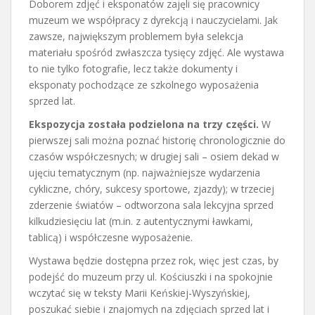
Doborem zdjęć i eksponatów zajęli się pracownicy
muzeum we współpracy z dyrekcją i nauczycielami. Jak
zawsze, największym problemem była selekcja
materiału spośród zwłaszcza tysięcy zdjęć. Ale wystawa
to nie tylko fotografie, lecz także dokumenty i
eksponaty pochodzące ze szkolnego wyposażenia
sprzed lat.
Ekspozycja została podzielona na trzy części.
W
pierwszej sali można poznać historię chronologicznie do
czasów współczesnych; w drugiej sali – osiem dekad w
ujęciu tematycznym (np. najważniejsze wydarzenia
cykliczne, chóry, sukcesy sportowe, zjazdy); w trzeciej
zderzenie światów – odtworzona sala lekcyjna sprzed
kilkudziesięciu lat (m.in. z autentycznymi ławkami,
tablicą) i współczesne wyposażenie.
Wystawa będzie dostępna przez rok, więc jest czas, by
podejść do muzeum przy ul. Kościuszki i na spokojnie
wczytać się w teksty Marii Keńskiej-Wyszyńskiej,
poszukać siebie i znajomych na zdjęciach sprzed lat i