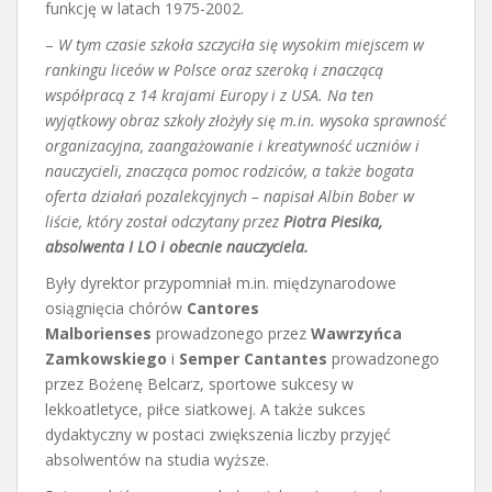
funkcję w latach 1975-2002.
–
W tym czasie szkoła szczyciła się wysokim miejscem w
rankingu liceów w Polsce oraz szeroką i znaczącą
współpracą z 14 krajami Europy i z USA. Na ten
wyjątkowy obraz szkoły złożyły się m.in. wysoka sprawność
organizacyjna, zaangażowanie i kreatywność uczniów i
nauczycieli, znacząca pomoc rodziców, a także bogata
oferta działań pozalekcyjnych – napisał Albin Bober w
liście, który został odczytany przez
Piotra Piesika,
absolwenta I LO i obecnie nauczyciela.
Były dyrektor przypomniał m.in. międzynarodowe
osiągnięcia chórów
Cantores
Malborienses
prowadzonego przez
Wawrzyńca
Zamkowskiego
i
Semper Cantantes
prowadzonego
przez Bożenę Belcarz, sportowe sukcesy w
lekkoatletyce, piłce siatkowej. A także sukces
dydaktyczny w postaci zwiększenia liczby przyjęć
absolwentów na studia wyższe.