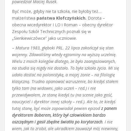
powiedział Maciej Rusek.
Być może, gdyby nie ta szkoła, nie byłoby też…
małżeństwa
państwa Klofczyńskich.
Dorota –
obecna wicedyrektor I LO i Roman – obecny dyrektor
Zespołu Szkół Technicznych poznali się w
„Sienkiewiczówce” jako uczniowie.
–
Matura 1983, głęboki PRL. 22 lipca zakończył się stan
wojenny. Zdawaliśmy wtedy egzaminy na wyższą uczelnię.
Wielu z moich kolegów dlatego, że było zaangażowanych,
na studia się nigdy nie dostało. To była szkoła życia. Mi się
udało dostać na polonistykę, a mojej żonie – na filologię
klasyczną. Trudno opanować wzruszenie, bo kiedyś stałem
tylko tam (na widowni, jako uczeń – red.) i nie
przewidywałem, że stanę kiedyś tu (na scenie jako gość,
nauczyciel i dyrektor innej szkoły – red.). Ale to, że kiedyś
tutaj stanę, być może zapowiadał pewien epizod
z panem
dyrektorem Boberem, który był człowiekiem bardzo
oszczędnym i gasił zbędne światła po korytarzach
. I nie
wiem, jak to zrobił, ale ukradkiem zauważył mój niewinny,