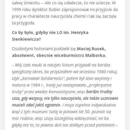
salwę śmiechu. – Ale co się odwlecze, to nie uciecze. W
1999 roku dyrektor Bober zaproponował mi przyjście do
pracy w charakterze nauczyciela chemii i tak się zaczęła
ta przygoda.
Co by było, gdyby nie LO im. Henryka
Sienkiewicza?
Osobistymi historiami podzielił się
Maciej Rusek,
absolwent, obecnie wiceburmistrz Malborka.
– Mój czas nauki w naszym liceum przypadł na bardzo
specyficzny okres, bo przyszedłem we wrześniu 1980 rokuj,
czyli „karnawał Solidarności”, potem był stan wojenny i
matura w 1984 r., kiedy już następowało „przykręcenie
śruby” przez władze komunistyczne, więc
bardzo trudny
czas, gdy wszyscy, nie tylko nauczyciele, ale także uczniowie
musieli zdać jakiś egzamin
. I moja zupełnie indywidualna
więź z tym muzeum: tutaj w połowie lat 50. poznali się
moi rodzice, więc czuję szczególną wdzięczność, no bo
gdyby nie to, to pewnie dziś nie stałbym przed państwem –