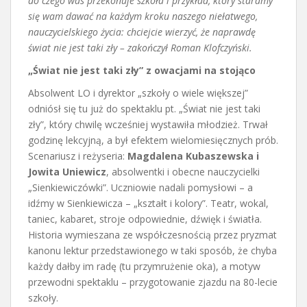
do czego was przekonuje szkoła i przykład, który staramy
się wam dawać na każdym kroku naszego niełatwego,
nauczycielskiego życia: chciejcie wierzyć, że naprawdę
świat nie jest taki zły – zakończył Roman Klofczyński.
„Świat nie jest taki zły” z owacjami na stojąco
Absolwent LO i dyrektor „szkoły o wiele większej”
odniósł się tu już do spektaklu pt. „Świat nie jest taki
zły”, który chwilę wcześniej wystawiła młodzież. Trwał
godzinę lekcyjną, a był efektem wielomiesięcznych prób.
Scenariusz i reżyseria:
Magdalena Kubaszewska i
Jowita Uniewicz
, absolwentki i obecne nauczycielki
„Sienkiewiczówki”. Uczniowie nadali pomysłowi – a
idźmy w Sienkiewicza – „kształt i kolory”. Teatr, wokal,
taniec, kabaret, stroje odpowiednie, dźwięk i światła.
Historia wymieszana ze współczesnością przez pryzmat
kanonu lektur przedstawionego w taki sposób, że chyba
każdy dałby im radę (tu przymrużenie oka), a motyw
przewodni spektaklu – przygotowanie zjazdu na 80-lecie
szkoły.