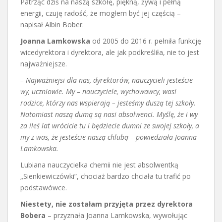
Patrząc dziś na naszą szkołę, piękną, żywą i pełną
energii, czuję radość, że mogłem być jej częścią –
napisał Albin Bober.
Joanna Lamkowska
od 2005 do 2016 r. pełniła funkcję
wicedyrektora i dyrektora, ale jak podkreśliła, nie to jest
najważniejsze.
– Najważniejsi dla nas, dyrektorów, nauczycieli jesteście
wy, uczniowie. My – nauczyciele, wychowawcy, wasi
rodzice, którzy nas wspierają – jesteśmy duszą tej szkoły.
Natomiast naszą dumą są nasi absolwenci. Myślę, że i wy
za ileś lat wrócicie tu i będziecie dumni ze swojej szkoły, a
my z was, że jesteście naszą chlubą – powiedziała Joanna
Lamkowska.
Lubiana nauczycielka chemii nie jest absolwentką
„Sienkiewiczówki”, chociaż bardzo chciała tu trafić po
podstawówce.
Niestety, nie zostałam przyjęta przez dyrektora
Bobera
– przyznała Joanna Lamkowska, wywołując