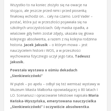
Wszystko to na koniec złożyło się na owacje na
stojąco, ale jeszcze przed nimi i przed piosenką
finałową wchodzi on… cały na czarno. Lord Vader –
postać, która już w przeszłości pojawiała się na
szkolnych uroczystościach. Gdy maska opadła, a
właściwie gdy hełm został zdjęty, ukazała się głowa
kolejnego absolwenta, a razem z nią kolejna rodzinna
historia.
Jacek Jakusik
– o którym mowa – jest
nauczycielem historii i WOS, a w przeszłości
wychowania fizycznego uczył jego tata,
Tadeusz
Jakusik.
Powstała wystawa o ośmiu dekadach
„Sienkiewiczówki”
W piątek – po apelu – odbył się też wernisaż wystawy w
Muzeum Miasta Malborka opowiadającej o 80 latach I
LO. Scenariusz i opracowanie tekstowe napisała
Maria
Keńska-Wyszyńska, emerytowana nauczycielka
„Sienkiewiczówki” i oczywiście absolwentka
.