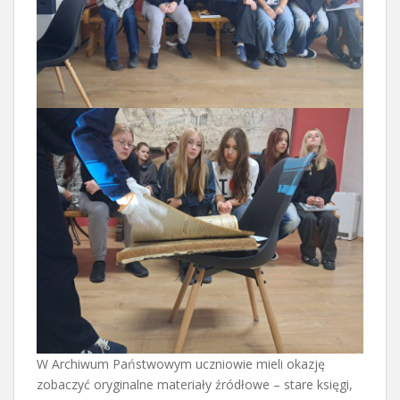
W Archiwum Państwowym uczniowie mieli okazję
zobaczyć oryginalne materiały źródłowe – stare księgi,