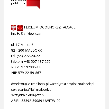
I LICEUM OGÓLNOKSZTAŁCĄCE
im. H. Sienkiewicza
ul. 17 Marca 6
82 - 200 MALBORK
tel. (55) 272-24-22
tel.kom +48 507 187 276
REGON 192995838
NIP 579-22-59-867
dyrektor@lo1malbork.pl wicedyrektor@lo1malbork.pl
sekretariat@lo1malbork.pl
skrzynka e-doręczeń:
AE:PL-33392-39089-UWITW-20