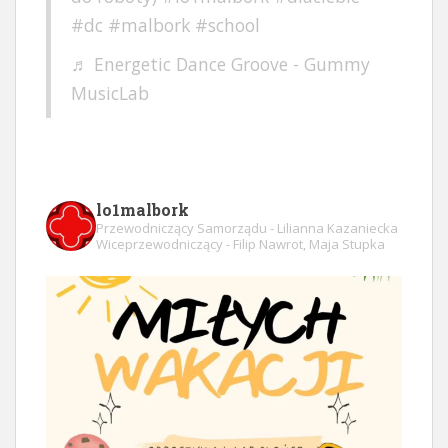
#dc
#malbork
#school
♬ Energetic Dance Groove - Gummy
MusicLab
lo1malbork
Przewodniczący Samorządu - Lilianna Kazaniecka
Wiceprzewodniczący - Filip Nawrot, Maja Stupka