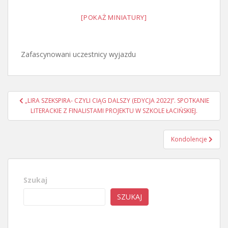
[POKAŻ MINIATURY]
Zafascynowani uczestnicy wyjazdu
Nawigacja
„LIRA SZEKSPIRA- CZYLI CIĄG DALSZY (EDYCJA 2022)”. SPOTKANIE
wpisu
LITERACKIE Z FINALISTAMI PROJEKTU W SZKOLE ŁACIŃSKIEJ.
Kondolencje
Szukaj
SZUKAJ