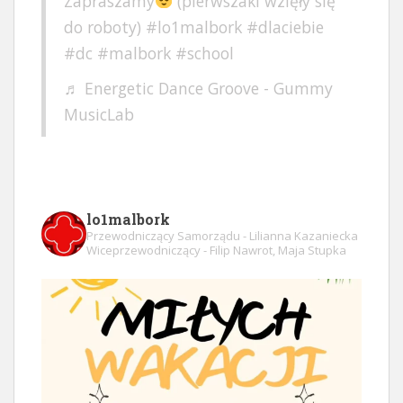
Zapraszamy
(pierwszaki wzięły się
do roboty)
#lo1malbork
#dlaciebie
#dc
#malbork
#school
♬ Energetic Dance Groove - Gummy
MusicLab
lo1malbork
Przewodniczący Samorządu - Lilianna Kazaniecka
Wiceprzewodniczący - Filip Nawrot, Maja Stupka