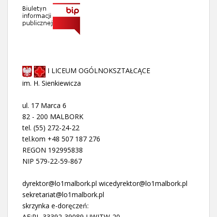
I LICEUM OGÓLNOKSZTAŁCĄCE
im. H. Sienkiewicza
ul. 17 Marca 6
82 - 200 MALBORK
tel. (55) 272-24-22
tel.kom +48 507 187 276
REGON 192995838
NIP 579-22-59-867
dyrektor@lo1malbork.pl wicedyrektor@lo1malbork.pl
sekretariat@lo1malbork.pl
skrzynka e-doręczeń:
AE:PL-33392-39089-UWITW-20