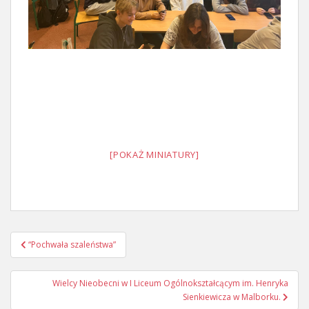
[POKAŻ MINIATURY]
Nawigacja
“Pochwała szaleństwa”
wpisu
Wielcy Nieobecni w I Liceum Ogólnokształcącym im. Henryka
Sienkiewicza w Malborku.