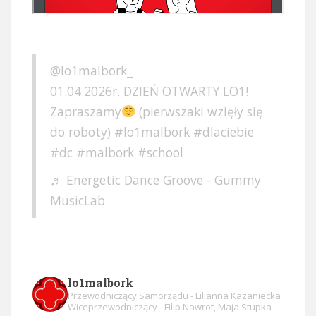
@lo1malbork_
01.04.2026r. DZIEŃ OTWARTY LO1!
Zapraszamy
(pierwszaki wzięły się
do roboty)
#lo1malbork
#dlaciebie
#dc
#malbork
#school
♬ Energetic Dance Groove - Gummy
MusicLab
lo1malbork
Przewodniczący Samorządu - Lilianna Kazaniecka
Wiceprzewodniczący - Filip Nawrot, Maja Stupka