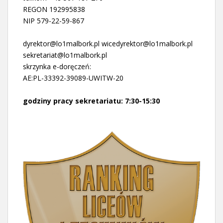
REGON 192995838
NIP 579-22-59-867
dyrektor@lo1malbork.pl wicedyrektor@lo1malbork.pl
sekretariat@lo1malbork.pl
skrzynka e-doręczeń:
AE:PL-33392-39089-UWITW-20
godziny pracy sekretariatu: 7:30-15:30