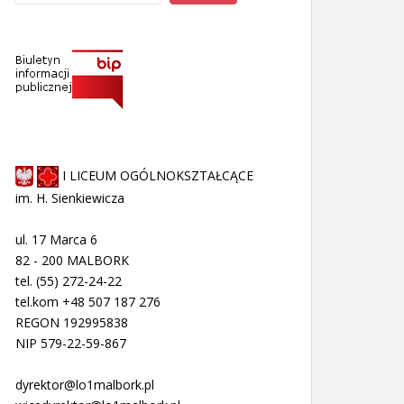
I LICEUM OGÓLNOKSZTAŁCĄCE
im. H. Sienkiewicza
ul. 17 Marca 6
82 - 200 MALBORK
tel. (55) 272-24-22
tel.kom +48 507 187 276
REGON 192995838
NIP 579-22-59-867
dyrektor@lo1malbork.pl