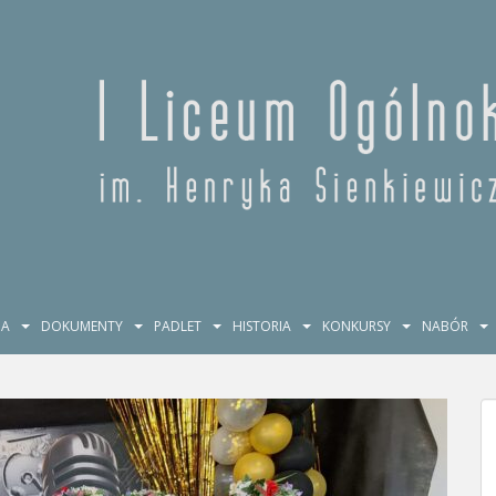
JA
DOKUMENTY
PADLET
HISTORIA
KONKURSY
NABÓR