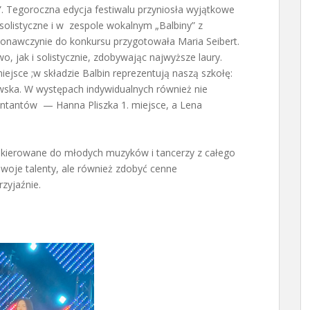
. Tegoroczna edycja festiwalu przyniosła wyjątkowe
 solistyczne i w zespole wokalnym „Balbiny” z
konawczynie do konkursu przygotowała Maria Seibert.
, jak i solistycznie, zdobywając najwyższe laury.
iejsce ;w składzie Balbin reprezentują naszą szkołę:
owska. W występach indywidualnych również nie
tantów — Hanna Pliszka 1. miejsce, a Lena
e skierowane do młodych muzyków i tancerzy z całego
swoje talenty, ale również zdobyć cenne
zyjaźnie.