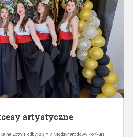
cesy artystyczne
ska na Łotwie odbył się XIV Międzynarodowy Konkurs