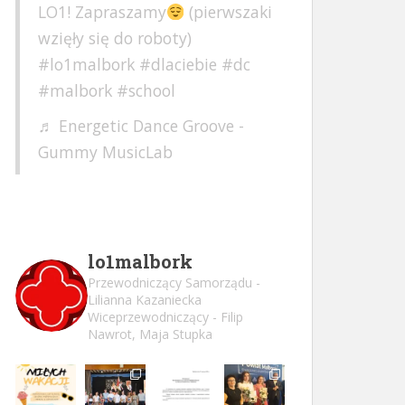
LO1! Zapraszamy
(pierwszaki
wzięły się do roboty)
#lo1malbork
#dlaciebie
#dc
#malbork
#school
♬ Energetic Dance Groove -
Gummy MusicLab
lo1malbork
Przewodniczący Samorządu -
Lilianna Kazaniecka
Wiceprzewodniczący - Filip
Nawrot, Maja Stupka