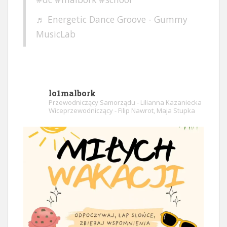
♬ Energetic Dance Groove - Gummy
MusicLab
lo1malbork
Przewodniczący Samorządu - Lilianna Kazaniecka
Wiceprzewodniczący - Filip Nawrot, Maja Stupka