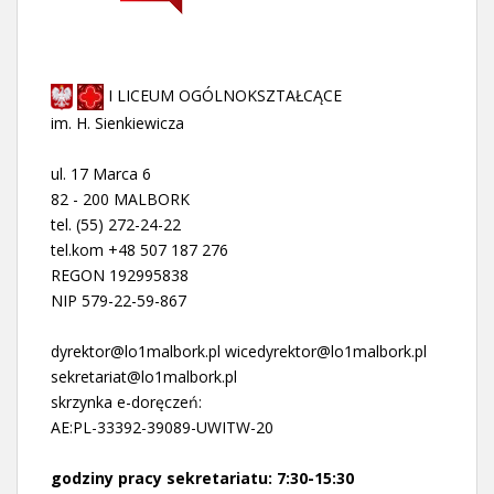
I LICEUM OGÓLNOKSZTAŁCĄCE
im. H. Sienkiewicza
ul. 17 Marca 6
82 - 200 MALBORK
tel. (55) 272-24-22
tel.kom +48 507 187 276
REGON 192995838
NIP 579-22-59-867
dyrektor@lo1malbork.pl wicedyrektor@lo1malbork.pl
sekretariat@lo1malbork.pl
skrzynka e-doręczeń:
AE:PL-33392-39089-UWITW-20
godziny pracy sekretariatu: 7:30-15:30