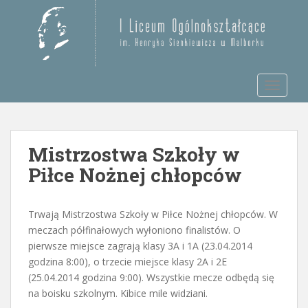
S
k
Otwórz pasek narzędzi
i
p
t
TOGGLE
o
m
a
i
Mistrzostwa Szkoły w
n
c
Piłce Nożnej chłopców
o
n
t
Trwają Mistrzostwa Szkoły w Piłce Nożnej chłopców. W
e
meczach półfinałowych wyłoniono finalistów. O
n
pierwsze miejsce zagrają klasy 3A i 1A (23.04.2014
t
godzina 8:00), o trzecie miejsce klasy 2A i 2E
(25.04.2014 godzina 9:00). Wszystkie mecze odbędą się
na boisku szkolnym. Kibice mile widziani.