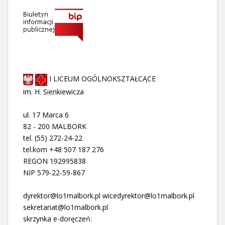
I LICEUM OGÓLNOKSZTAŁCĄCE
im. H. Sienkiewicza
ul. 17 Marca 6
82 - 200 MALBORK
tel. (55) 272-24-22
tel.kom +48 507 187 276
REGON 192995838
NIP 579-22-59-867
dyrektor@lo1malbork.pl wicedyrektor@lo1malbork.pl
sekretariat@lo1malbork.pl
skrzynka e-doręczeń: