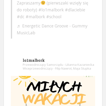
Zapraszamy
(pierwszaki wzięły się
do roboty)
#lo1malbork
#dlaciebie
#dc
#malbork
#school
♬ Energetic Dance Groove - Gummy
MusicLab
lo1malbork
Przewodniczący Samorządu - Lilianna Kazaniecka
Wiceprzewodniczący - Filip Nawrot, Maja Stupka