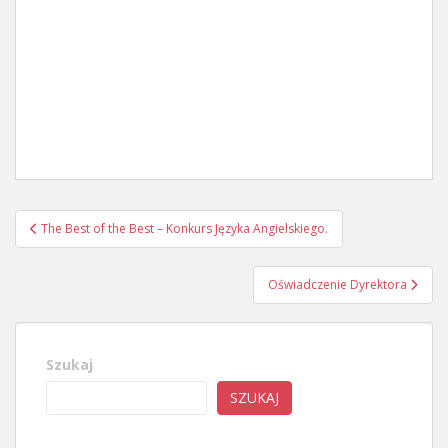
tworzeniem nowych jednostek oświatowych na terenie
powiatu wymagają zachowania ustawowych procedur
oraz uzyskania stosownych dokumentów.
Mając powyższe na uwadze, na chwilę obecną,
informacje o funkcjonowaniu omawianej wyżej szkoły
należy traktować jako niepotwierdzone.
Nawigacja
The Best of the Best – Konkurs Języka Angielskiego.
wpisu
Oświadczenie Dyrektora
Szukaj
SZUKAJ