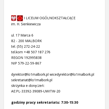
I LICEUM OGÓLNOKSZTAŁCĄCE
im. H. Sienkiewicza
ul. 17 Marca 6
82 - 200 MALBORK
tel. (55) 272-24-22
tel.kom +48 507 187 276
REGON 192995838
NIP 579-22-59-867
dyrektor@lo1malbork.pl wicedyrektor@lo1malbork.pl
sekretariat@lo1malbork.pl
skrzynka e-doręczeń:
AE:PL-33392-39089-UWITW-20
godziny pracy sekretariatu: 7:30-15:30