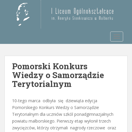
S
k
Otwórz pasek narzędzi
i
p
t
TOGGLE
o
m
a
i
Pomorski Konkurs
n
c
Wiedzy o Samorządzie
o
Terytorialnym
n
t
e
10-tego marca odbyła się dziewiąta edycja
n
Pomorskiego Konkurs Wiedzy o Samorządzie
t
Terytorialnym dla uczniów szkól ponadgimnazjalnych
powiatu malborskiego. Pierwszy etap wyłonił trzech
zwycięzców, którzy otrzymali nagrody rzeczowe oraz