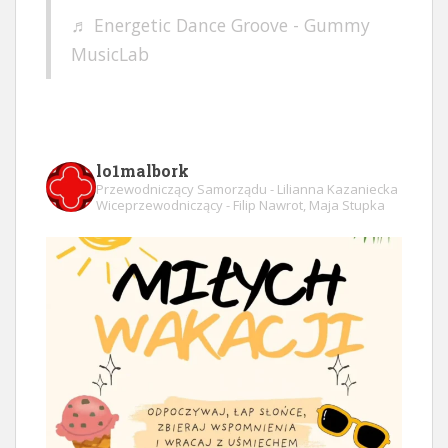
♬ Energetic Dance Groove - Gummy
MusicLab
lo1malbork
Przewodniczący Samorządu - Lilianna Kazaniecka
Wiceprzewodniczący - Filip Nawrot, Maja Stupka