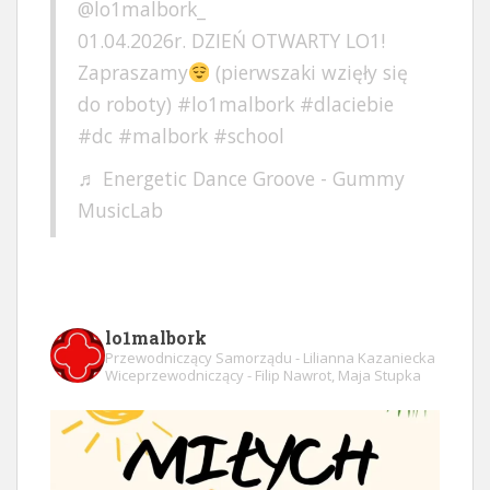
@lo1malbork_
01.04.2026r. DZIEŃ OTWARTY LO1!
Zapraszamy
(pierwszaki wzięły się
do roboty)
#lo1malbork
#dlaciebie
#dc
#malbork
#school
♬ Energetic Dance Groove - Gummy
MusicLab
lo1malbork
Przewodniczący Samorządu - Lilianna Kazaniecka
Wiceprzewodniczący - Filip Nawrot, Maja Stupka