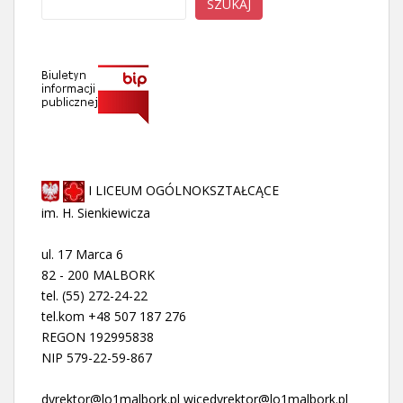
SZUKAJ
I LICEUM OGÓLNOKSZTAŁCĄCE
im. H. Sienkiewicza
ul. 17 Marca 6
82 - 200 MALBORK
tel. (55) 272-24-22
tel.kom +48 507 187 276
REGON 192995838
NIP 579-22-59-867
dyrektor@lo1malbork.pl wicedyrektor@lo1malbork.pl