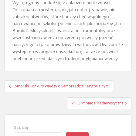
Występ grupy spotkał się z aplauzem publiczności.
Doskonała atmosfera, sprzyjała dobrej zabawie, nie
zabrakło utworów, które budziły chęć wspólnego
harcowania po szkolnej scenie takich jak chociażby „La
Bamba’’. Muzykalność, warsztat instrumentalny oraz
wszechstronna wiedza muzyczna pozwoliły poznać
naszych gości jako prawdziwych wirtuozów. Uważam że
występ ten wzbogacił naszą kulturę , a także pozwolił
odetchnąć przed dalszym trudem pogłębiania wiedzy.
Nawigacja
Pomorski Konkurs Wiedzy o Samorządzie Terytorialnym
wpisu
VIII Olimpiada Mediewistyczna
Szukaj