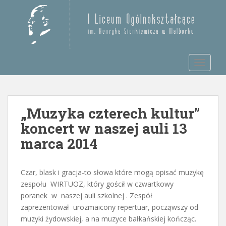
S
k
Otwórz pasek narzędzi
i
p
t
TOGGLE
o
m
a
i
„Muzyka czterech kultur”
n
c
koncert w naszej auli 13
o
marca 2014
n
t
e
Czar, blask i gracja-to słowa które mogą opisać muzykę
n
zespołu WIRTUOZ, który gościł w czwartkowy
t
poranek w naszej auli szkolnej . Zespół
zaprezentował urozmaicony repertuar, począwszy od
muzyki żydowskiej, a na muzyce bałkańskiej kończąc.