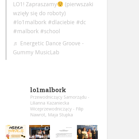
LO1! Zapraszamy
(pierwszaki
wzięły się do roboty)
#lo1malbork
#dlaciebie
#dc
#malbork
#school
♬ Energetic Dance Groove -
Gummy MusicLab
lo1malbork
Przewodniczący Samorządu -
Lilianna Kazaniecka
Wiceprzewodniczący - Filip
Nawrot, Maja Stupka