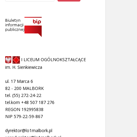
I LICEUM OGÓLNOKSZTAŁCĄCE
im. H. Sienkiewicza
ul. 17 Marca 6
82 - 200 MALBORK
tel. (55) 272-24-22
tel.kom +48 507 187 276
REGON 192995838
NIP 579-22-59-867
dyrektor@lo1malbork.pl