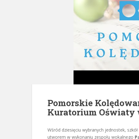
Pomorskie Kolędowan
Kuratorium Oświaty
Wśród dziesięciu wybranych jednostek, szkó
utworem w wykonaniu zespołu wokalnego
P