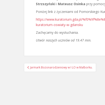
Strzszyński
i
Mateusz Osinka
przy pomocy
Poniżej link z życzeniami od Pomorskiego Ku
https://www.kuratorium.gda.pl/%f0%9f%8e%8
kuratorium-oswiaty-w-gdansku
Zachęcamy do wysłuchania.
Utwór naszych uczniów od 19.47 min.
Nawigacja
Jarmark Bożonarodzeniowy w I LO w Malborku.
wpisu