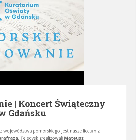
ie | Koncert Świąteczny
 w Gdańsku
ł z województwa pomorskiego jest nasze liceum z
arafraza
. Teledysk zrealizowali
Mateusz