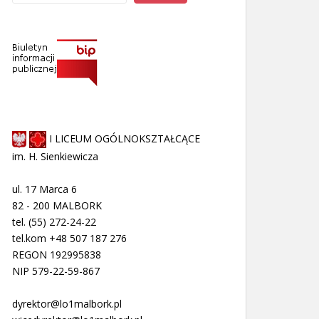
I LICEUM OGÓLNOKSZTAŁCĄCE
im. H. Sienkiewicza
ul. 17 Marca 6
82 - 200 MALBORK
tel. (55) 272-24-22
tel.kom +48 507 187 276
REGON 192995838
NIP 579-22-59-867
dyrektor@lo1malbork.pl