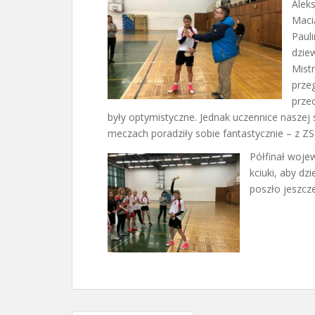
Aleks
Macią
Paul
dzie
Mist
prze
prze
były optymistyczne. Jednak uczennice naszej 
meczach poradziły sobie fantastycznie – z ZS
Półfinał woje
kciuki, aby d
poszło jeszcze