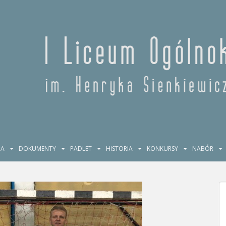
JA
DOKUMENTY
PADLET
HISTORIA
KONKURSY
NABÓR