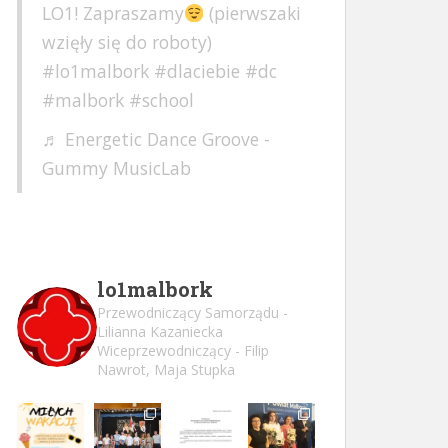
LO1! Zapraszamy
(pierwszaki
wzięły się do roboty)
#lo1malbork
#dlaciebie
#dc
#malbork
#school
♬ Energetic Dance Groove -
Gummy MusicLab
lo1malbork
Przewodniczący Samorządu -
Lilianna Kazaniecka
Wiceprzewodniczący - Filip
Nawrot, Maja Stupka