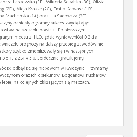
andra Laskowska (3E), Wiktoria Sokalska (3C), Oliwia
g (2D), Alicja Krauze (2C), Emilia Karwasz (1B),
ina Machcińska (1A) oraz Ula Sadowska (2C),
wczyny odniosły ogromny sukces zwyciężając
rzostwa na szczeblu powiatu. Po pierwszym
granym meczu z II LO, gdzie wynik wyniósł 0:2 dla
ciwniczek, prognozy na dalszy przebieg zawodów nie
szkoły szybko zmobilizowały się i w następnych
P3 5:1, z ZSP4 5:0. Serdecznie gratulujemy!
wódzki odbędzie się niebawem w Kwidzynie. Trzymamy
ziewczynom oraz ich opiekunowi Bogdanowi Kucharowi
 lepiej na kolejnych zbliżających się meczach.