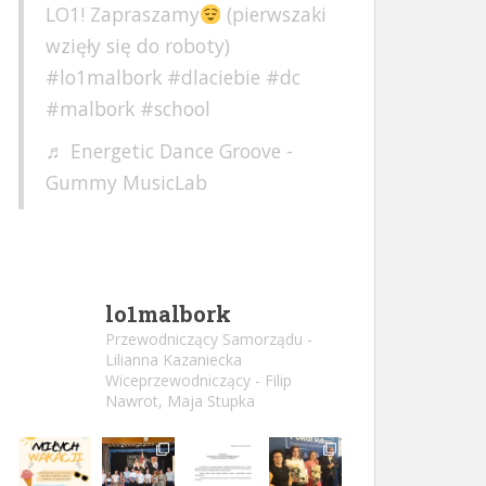
LO1! Zapraszamy
(pierwszaki
wzięły się do roboty)
#lo1malbork
#dlaciebie
#dc
#malbork
#school
♬ Energetic Dance Groove -
Gummy MusicLab
lo1malbork
Przewodniczący Samorządu -
Lilianna Kazaniecka
Wiceprzewodniczący - Filip
Nawrot, Maja Stupka