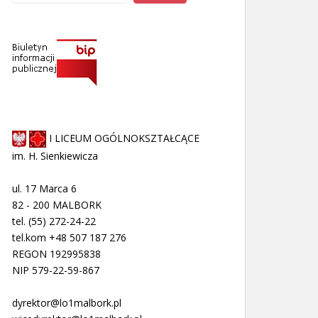
I LICEUM OGÓLNOKSZTAŁCĄCE
im. H. Sienkiewicza
ul. 17 Marca 6
82 - 200 MALBORK
tel. (55) 272-24-22
tel.kom +48 507 187 276
REGON 192995838
NIP 579-22-59-867
dyrektor@lo1malbork.pl