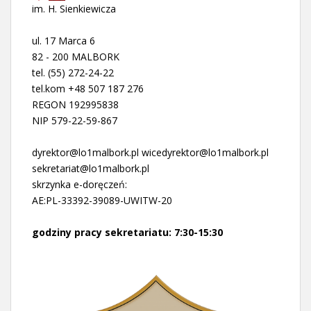
im. H. Sienkiewicza
ul. 17 Marca 6
82 - 200 MALBORK
tel. (55) 272-24-22
tel.kom +48 507 187 276
REGON 192995838
NIP 579-22-59-867
dyrektor@lo1malbork.pl wicedyrektor@lo1malbork.pl
sekretariat@lo1malbork.pl
skrzynka e-doręczeń:
AE:PL-33392-39089-UWITW-20
godziny pracy sekretariatu: 7:30-15:30