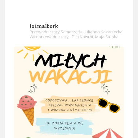
lo1malbork
Przewodniczący Samorządu - Lilianna Kazaniecka
Wiceprzewodniczący - Filip Nawrot, Maja Stupka