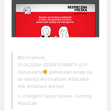
@lo1malbork_
01.04.2026r. DZIEŃ OTWARTY LO1!
Zapraszamy
(pierwszaki wzięły się
do roboty)
#lo1malbork
#dlaciebie
#dc
#malbork
#school
♬ Energetic Dance Groove - Gummy
MusicLab