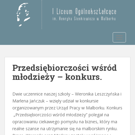
S
k
Otwórz pasek narzędzi
i
p
t
TOGGLE
o
m
a
i
Przedsiębiorczości wśród
n
c
młodzieży – konkurs.
o
n
t
Dwie uczennice naszej szkoły – Weronika Leszczyńska i
e
Marlena Jańczuk – wzięły udział w konkursie
n
organizowanym przez Urząd Pracy w Malborku. Konkurs
t
„Przedsiębiorczości wśród młodzieży” polegał na
opracowaniu ciekawego pomysłu na biznes, który ma
realne szanse na utrzymanie się na malborskim rynku.