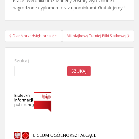
Prace Weroniki oraz Marleny zostały wyróżnione i
nagrodzone dyplomem oraz upominkami. Gratulujemy!!!
Nawigacja
Dzień przedsiębiorczości
Mikołajkowy Turniej Piłki Siatkowej
wpisu
Szukaj
SZUKAJ
I LICEUM OGÓLNOKSZTAŁCĄCE