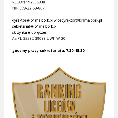
REGON 192995838
NIP 579-22-59-867
dyrektor@lo1malbork.pl wicedyrektor@lo1malbork.pl
sekretariat@lo1malbork.pl
skrzynka e-doręczeń:
AE:PL-33392-39089-UWITW-20
godziny pracy sekretariatu: 7:30-15:30