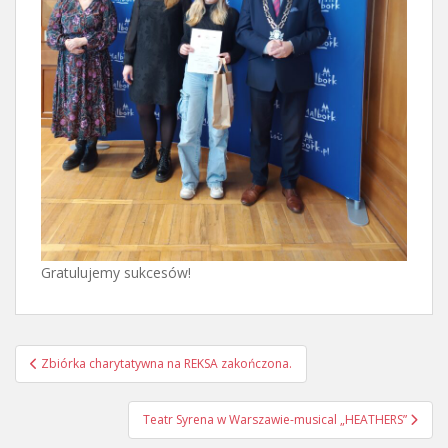
Gratulujemy sukcesów!
Nawigacja
Zbiórka charytatywna na REKSA zakończona.
wpisu
Teatr Syrena w Warszawie-musical „HEATHERS”