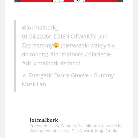
@lo1malbork_
01.04.2026r. DZIEŃ OTWARTY LO1!
Zapraszamy
(pierwszaki wzięły się
do roboty)
#lo1malbork
#dlaciebie
#dc
#malbork
#school
♬ Energetic Dance Groove - Gummy
MusicLab
lo1malbork
Przewodniczący Samorządu - Lilianna Kazaniecka
Wiceprzewodniczący - Filip Nawrot, Maja Stupka