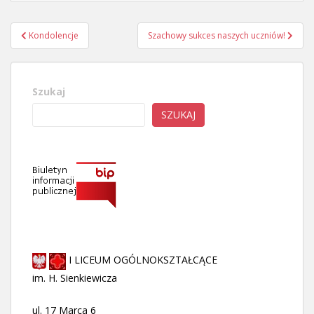
Nawigacja
Kondolencje
Szachowy sukces naszych uczniów!
wpisu
Szukaj
SZUKAJ
I LICEUM OGÓLNOKSZTAŁCĄCE
im. H. Sienkiewicza
ul. 17 Marca 6