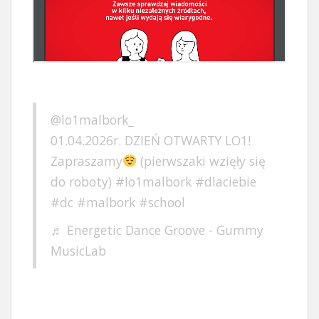
@lo1malbork_
01.04.2026r. DZIEŃ OTWARTY LO1!
Zapraszamy
(pierwszaki wzięły się
do roboty)
#lo1malbork
#dlaciebie
#dc
#malbork
#school
♬ Energetic Dance Groove - Gummy
MusicLab