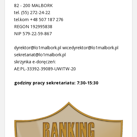
82 - 200 MALBORK
tel. (55) 272-24-22
tel.kom +48 507 187 276
REGON 192995838
NIP 579-22-59-867
dyrektor@lo1malbork.pl wicedyrektor@lo1malbork.pl
sekretariat@lo1malbork.pl
skrzynka e-doręczeń:
AE:PL-33392-39089-UWITW-20
godziny pracy sekretariatu: 7:30-15:30