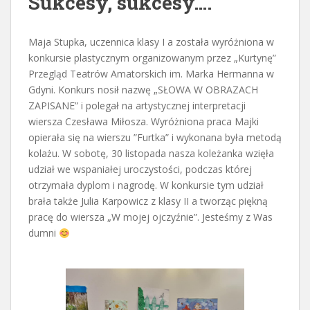
Sukcesy, sukcesy….
Maja Stupka, uczennica klasy I a została wyróżniona w
konkursie plastycznym organizowanym przez „Kurtynę”
Przegląd Teatrów Amatorskich im. Marka Hermanna w
Gdyni. Konkurs nosił nazwę „SŁOWA W OBRAZACH
ZAPISANE” i polegał na artystycznej interpretacji
wiersza Czesława Miłosza. Wyróżniona praca Majki
opierała się na wierszu ”Furtka” i wykonana była metodą
kolażu. W sobotę, 30 listopada nasza koleżanka wzięła
udział we wspaniałej uroczystości, podczas której
otrzymała dyplom i nagrodę. W konkursie tym udział
brała także Julia Karpowicz z klasy II a tworząc piękną
pracę do wiersza „W mojej ojczyźnie”. Jesteśmy z Was
dumni