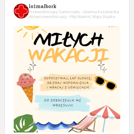
lo1malbork
Przewodniczący Samorządu - Lilianna Kazaniecka
Wiceprzewodniczący - Filip Nawrot, Maja Stupka