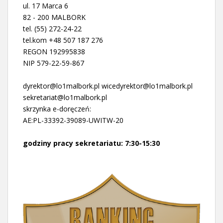
ul. 17 Marca 6
82 - 200 MALBORK
tel. (55) 272-24-22
tel.kom +48 507 187 276
REGON 192995838
NIP 579-22-59-867
dyrektor@lo1malbork.pl wicedyrektor@lo1malbork.pl
sekretariat@lo1malbork.pl
skrzynka e-doręczeń:
AE:PL-33392-39089-UWITW-20
godziny pracy sekretariatu: 7:30-15:30