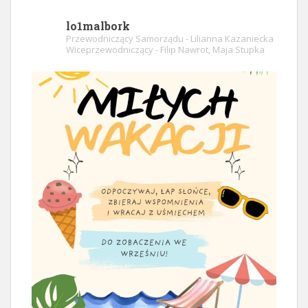
lo1malbork
Przewodniczący Samorządu - Lilianna Kazaniecka
Wiceprzewodniczący - Filip Nawrot, Maja Stupka