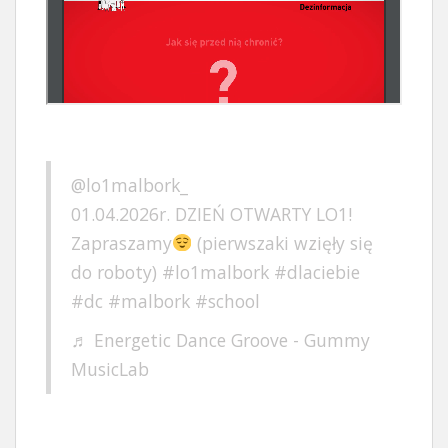
@lo1malbork_
01.04.2026r. DZIEŃ OTWARTY LO1!
Zapraszamy
(pierwszaki wzięły się
do roboty)
#lo1malbork
#dlaciebie
#dc
#malbork
#school
♬ Energetic Dance Groove - Gummy
MusicLab