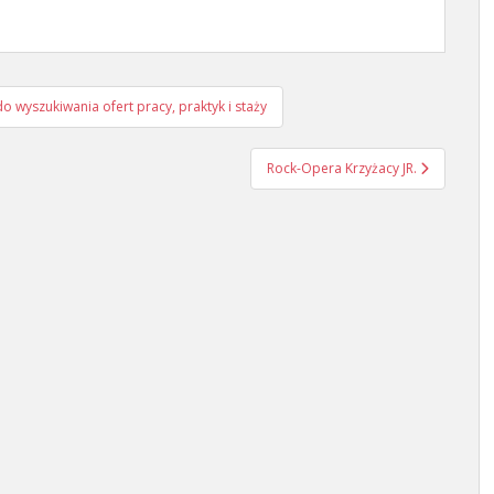
do wyszukiwania ofert pracy, praktyk i staży
Rock-Opera Krzyżacy JR.