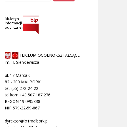
I LICEUM OGÓLNOKSZTAŁCĄCE
im. H. Sienkiewicza
ul. 17 Marca 6
82 - 200 MALBORK
tel. (55) 272-24-22
tel.kom +48 507 187 276
REGON 192995838
NIP 579-22-59-867
dyrektor@lo1malbork.pl