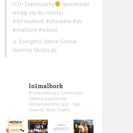
LO1! Zapraszamy
(pierwszaki
wzięły się do roboty)
#lo1malbork
#dlaciebie
#dc
#malbork
#school
♬ Energetic Dance Groove -
Gummy MusicLab
lo1malbork
Przewodniczący Samorządu -
Lilianna Kazaniecka
Wiceprzewodniczący - Filip
Nawrot, Maja Stupka