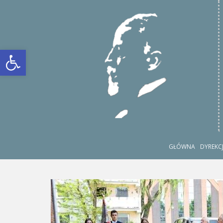
S
k
i
p
Otwórz pasek narzędzi
t
o
m
a
i
n
c
o
n
GŁÓWNA
DYREKC
t
e
n
t