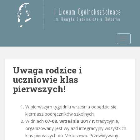
S
k
Otwórz pasek narzędzi
i
p
t
TOGGLE
o
m
a
i
Uwaga rodzice i
n
c
uczniowie klas
o
pierwszych!
n
t
e
W pierwszym tygodniu września odbędzie się
n
kiermasz podręczników szkolnych.
t
W dniach
07-08. września 2017 r.
tradycyjnie,
organizowany jest wyjazd integracyjny wszystkich
klas pierwszych do Mikoszewa. Przewidywany