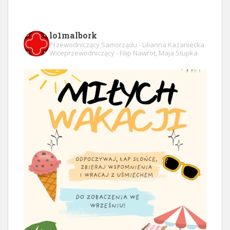
lo1malbork
Przewodniczący Samorządu - Lilianna Kazaniecka
Wiceprzewodniczący - Filip Nawrot, Maja Stupka