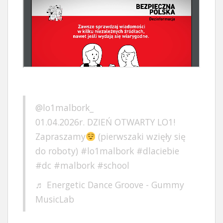
@lo1malbork_
01.04.2026r. DZIEŃ OTWARTY LO1!
Zapraszamy
(pierwszaki wzięły się
do roboty)
#lo1malbork
#dlaciebie
#dc
#malbork
#school
♬ Energetic Dance Groove - Gummy
MusicLab