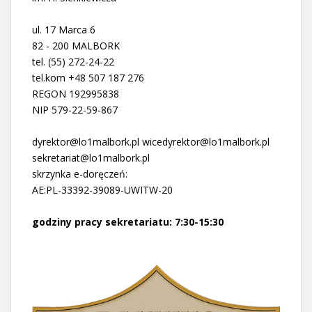
ul. 17 Marca 6
82 - 200 MALBORK
tel. (55) 272-24-22
tel.kom +48 507 187 276
REGON 192995838
NIP 579-22-59-867
dyrektor@lo1malbork.pl wicedyrektor@lo1malbork.pl
sekretariat@lo1malbork.pl
skrzynka e-doręczeń:
AE:PL-33392-39089-UWITW-20
godziny pracy sekretariatu: 7:30-15:30