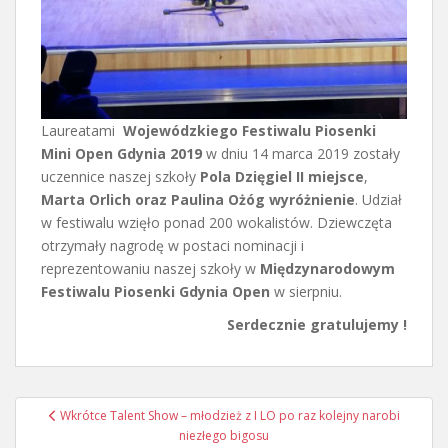
Laureatami
Wojewódzkiego Festiwalu Piosenki
Mini Open Gdynia 2019
w dniu 14 marca 2019 zostały
uczennice naszej szkoły
Pola Dzięgiel II miejsce
,
Marta Orlich oraz Paulina Ożóg wyróżnienie
. Udział
w festiwalu wzięło ponad 200 wokalistów. Dziewczęta
otrzymały nagrodę w postaci nominacji i
reprezentowaniu naszej szkoły w
Międzynarodowym
Festiwalu Piosenki Gdynia Open
w sierpniu.
Serdecznie gratulujemy !
Nawigacja
Wkrótce Talent Show – młodzież z I LO po raz kolejny narobi
wpisu
niezłego bigosu