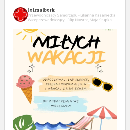
lo1malbork
Przewodniczący Samorządu - Lilianna Kazaniecka
Wiceprzewodniczący - Filip Nawrot, Maja Stupka