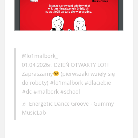
@lo1malbork_
01.04.2026r. DZIEŃ OTWARTY LO1!
Zapraszamy
(pierwszaki wzięły się
do roboty)
#lo1malbork
#dlaciebie
#dc
#malbork
#school
♬ Energetic Dance Groove - Gummy
MusicLab