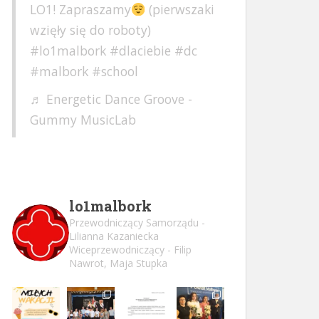
LO1! Zapraszamy
(pierwszaki
wzięły się do roboty)
#lo1malbork
#dlaciebie
#dc
#malbork
#school
♬ Energetic Dance Groove -
Gummy MusicLab
lo1malbork
Przewodniczący Samorządu -
Lilianna Kazaniecka
Wiceprzewodniczący - Filip
Nawrot, Maja Stupka