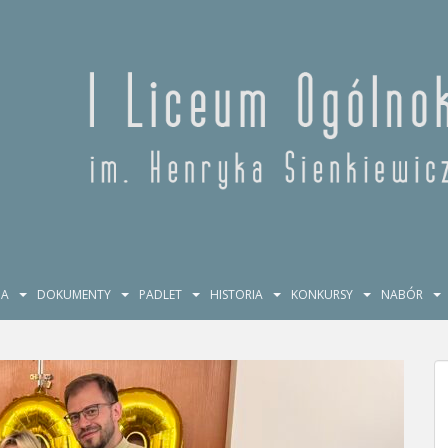
JA
DOKUMENTY
PADLET
HISTORIA
KONKURSY
NABÓR