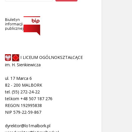
I LICEUM OGÓLNOKSZTAŁCĄCE
im. H. Sienkiewicza
ul. 17 Marca 6
82 - 200 MALBORK
tel. (55) 272-24-22
tel.kom +48 507 187 276
REGON 192995838
NIP 579-22-59-867
dyrektor@lo1malbork.pl