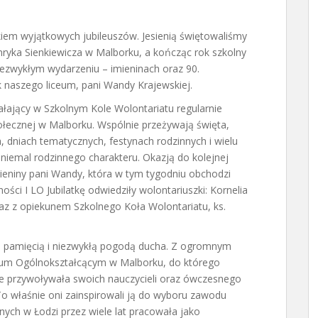
iem wyjątkowych jubileuszów. Jesienią świętowaliśmy
nryka Sienkiewicza w Malborku, a kończąc rok szkolny
iezwykłym wydarzeniu – imieninach oraz 90.
k naszego liceum, pani Wandy Krajewskiej.
ałający w Szkolnym Kole Wolontariatu regularnie
cznej w Malborku. Wspólnie przeżywają święta,
 dniach tematycznych, festynach rodzinnych i wielu
 niemal rodzinnego charakteru. Okazją do kolejnej
mieniny pani Wandy, która w tym tygodniu obchodzi
ości I LO Jubilatkę odwiedziły wolontariuszki: Kornelia
az z opiekunem Szkolnego Koła Wolontariatu, ks.
ą pamięcią i niezwykłą pogodą ducha. Z ogromnym
eum Ogólnokształcącym w Malborku, do którego
e przywoływała swoich nauczycieli oraz ówczesnego
o właśnie oni zainspirowali ją do wyboru zawodu
nych w Łodzi przez wiele lat pracowała jako