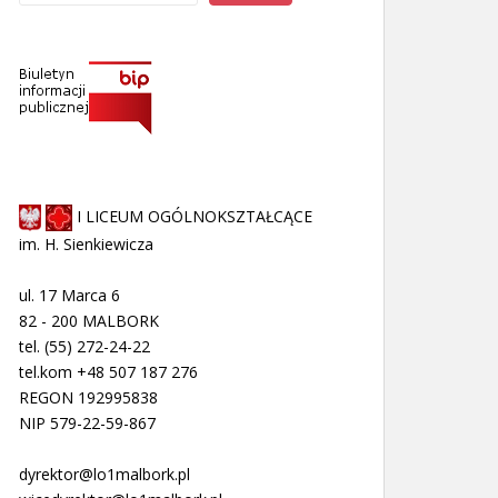
I LICEUM OGÓLNOKSZTAŁCĄCE
im. H. Sienkiewicza
ul. 17 Marca 6
82 - 200 MALBORK
tel. (55) 272-24-22
tel.kom +48 507 187 276
REGON 192995838
NIP 579-22-59-867
dyrektor@lo1malbork.pl