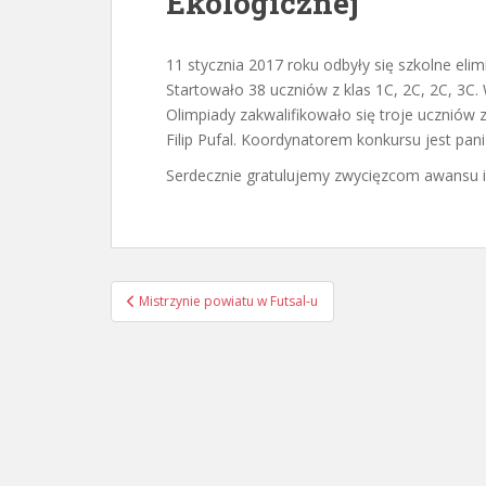
Ekologicznej
11 stycznia 2017 roku odbyły się szkolne eli
Startowało 38 uczniów z klas 1C, 2C, 2C, 3C
Olimpiady zakwalifikowało się troje uczniów
Filip Pufal. Koordynatorem konkursu jest pa
Serdecznie gratulujemy zwycięzcom awansu 
Nawigacja
Mistrzynie powiatu w Futsal-u
wpisu