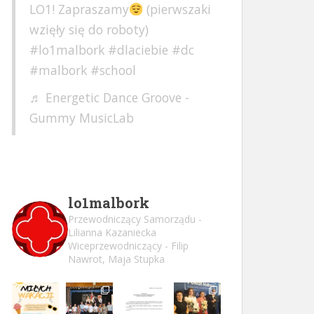
LO1! Zapraszamy
(pierwszaki
wzięły się do roboty)
#lo1malbork
#dlaciebie
#dc
#malbork
#school
♬ Energetic Dance Groove -
Gummy MusicLab
lo1malbork
Przewodniczący Samorządu -
Lilianna Kazaniecka
Wiceprzewodniczący - Filip
Nawrot, Maja Stupka