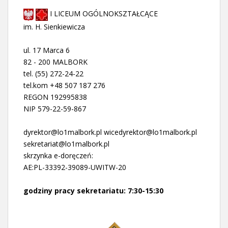
I LICEUM OGÓLNOKSZTAŁCĄCE
im. H. Sienkiewicza
ul. 17 Marca 6
82 - 200 MALBORK
tel. (55) 272-24-22
tel.kom +48 507 187 276
REGON 192995838
NIP 579-22-59-867
dyrektor@lo1malbork.pl wicedyrektor@lo1malbork.pl
sekretariat@lo1malbork.pl
skrzynka e-doręczeń:
AE:PL-33392-39089-UWITW-20
godziny pracy sekretariatu: 7:30-15:30