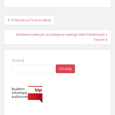
Nawigacja
75 filmów na 75-lecie szkoły
wpisu
Sienkiewiczówka po raz kolejny w rankingu Szkół Zwolnionych z
Teorii!!!
Szukaj
SZUKAJ