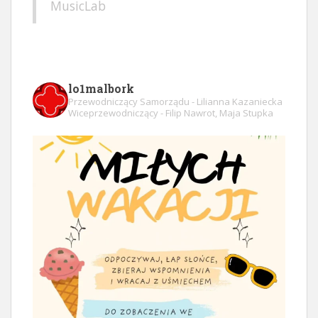
MusicLab
lo1malbork
Przewodniczący Samorządu - Lilianna Kazaniecka
Wiceprzewodniczący - Filip Nawrot, Maja Stupka