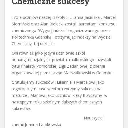
Chemiczne sukcesy
Troje uczniów naszej szkoły : Lilianna Jasińska , Marcel
Słomiński oraz Alan Bielecki zostali laureatami konkursu
chemicznego “Wygraj indeks “ organizowanego przez
Politechnikę Gdańską , otrzymując indeksy na Wydział
Chemiczny tej uczelni.
Oni również jako jedyni uczniowie szkół
ponadgimnazjalnych powiatu malborskiego uzyskali
tytuł finalisty Pomorskiej Ligii Zadaniowej z chemii
organizowanej przez Urząd Marszałkowski w Gdańsku.
Gratulujemy sukcesów : Liliannie i Marcelowi jako
tegorocznym absolwentom życzymy sukcesu na
maturze , Alanowi jako uczniowi klasy II życzymy w
następnym roku szkolnym dalszych chemicznych
sukcesów.
Nauczyciel
chemii Joanna Lamkowska