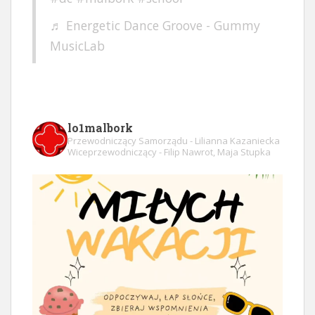
♬ Energetic Dance Groove - Gummy
MusicLab
lo1malbork
Przewodniczący Samorządu - Lilianna Kazaniecka
Wiceprzewodniczący - Filip Nawrot, Maja Stupka