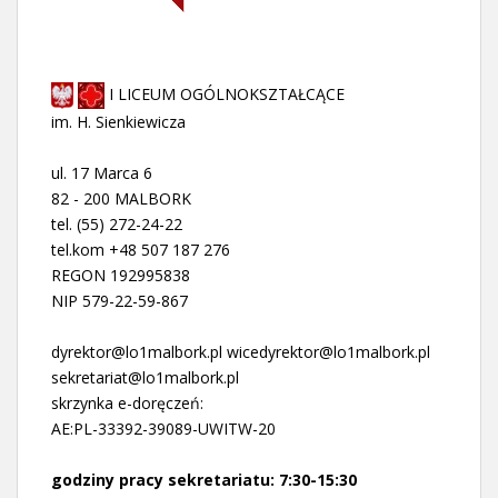
I LICEUM OGÓLNOKSZTAŁCĄCE
im. H. Sienkiewicza
ul. 17 Marca 6
82 - 200 MALBORK
tel. (55) 272-24-22
tel.kom +48 507 187 276
REGON 192995838
NIP 579-22-59-867
dyrektor@lo1malbork.pl wicedyrektor@lo1malbork.pl
sekretariat@lo1malbork.pl
skrzynka e-doręczeń:
AE:PL-33392-39089-UWITW-20
godziny pracy sekretariatu: 7:30-15:30