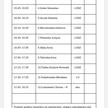
15,45- 16,00
4.Goliat Sebastian
LODZ
16,00- 16,15
5.Idczak Gabriela
LODZ
16,15- 16,30
6.Mroczkowska Adrianna
LODZ
16,30- 16,45
7.Piekarska Justyna
LODZ
16,45- 17,00
8.Słaby Anna
LODZ
17,00- 17,15
9.Tyborska Anna
LODZ
17,15- 17,30
10.Ćwirko-Godycki Romuald
LODZ
17,30- 17,45
11.Kwiatkowska Mirosława
LU
17,45- 18,15
12.Łukasiewicz Dorota – R
abs.
Podane godziny egzaminu są orientacyjne, zdający zobowiązany jest