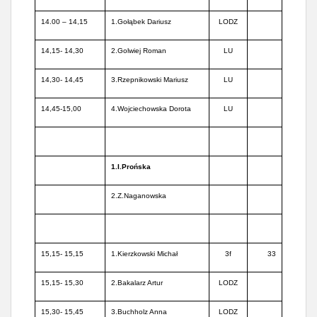
14.00 – 14,15
1.Gołąbek Dariusz
LODZ
14,15- 14,30
2.Golwiej Roman
LU
14,30- 14,45
3.Rzepnikowski Mariusz
LU
14,45-15,00
4.Wojciechowska Dorota
LU
1.I.Prońska
2.Z.Naganowska
15,15- 15,15
1.Kierzkowski Michał
3f
33
15,15- 15,30
2.Bakalarz Artur
LODZ
15,30- 15,45
3.Buchholz Anna
LODZ