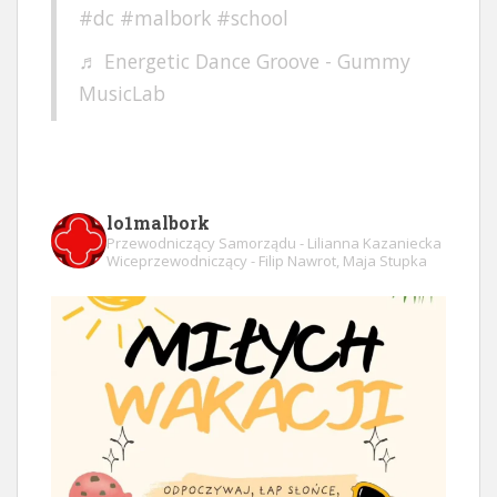
#dc
#malbork
#school
♬ Energetic Dance Groove - Gummy
MusicLab
lo1malbork
Przewodniczący Samorządu - Lilianna Kazaniecka
Wiceprzewodniczący - Filip Nawrot, Maja Stupka