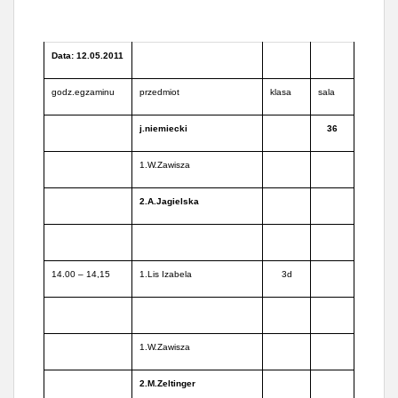
Data: 12.05.2011
godz.egzaminu
przedmiot
klasa
sala
j.niemiecki
36
1.W.Zawisza
2.A.Jagielska
14.00 – 14,15
1.Lis Izabela
3d
1.W.Zawisza
2.M.Zeltinger