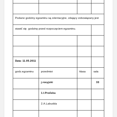
Podane godziny egzaminu są orientacyjne, zdający zobowiązany jest
stawić się godzinę przed rozpoczęciem egzaminu.
Data: 11.05.2011
godz.egzaminu
przedmiot
klasa
sala
j.rosyjski
33
1.I.Prońska
2.A.Labudda