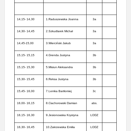
14,15- 14,30
1.Raduszewska Joanna
3a
14,30- 14,45
2.Szkudlarek Michał
3a
14,45-15,00
3.Wierciński Jakub
3a
15,15- 15,15
4.Grenda Justyna
3b
15,15- 15,30
5.Misiun Aleksandra
3b
15,30- 15,45
6.Reksa Justyna
3b
15,45- 16,00
7.Lemka Bartłomiej
3c
16,00- 16,15
8.Ciachorowski Damian
abs.
16,15- 16,30
9.Jesionowska Krystyna
LODZ
16,30- 16,45
10.Zakrzewska Emilia
LODZ