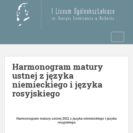
S
k
Otwórz pasek narzędzi
i
p
t
TOGGLE
o
m
a
i
Harmonogram matury
n
c
ustnej z języka
o
niemieckiego i języka
n
rosyjskiego
t
e
n
t
Harmonogram matury ustnej 2011 z
języka niemieckiego
i
języka
rosyjskiego