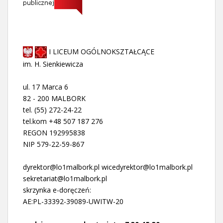
I LICEUM OGÓLNOKSZTAŁCĄCE
im. H. Sienkiewicza
ul. 17 Marca 6
82 - 200 MALBORK
tel. (55) 272-24-22
tel.kom +48 507 187 276
REGON 192995838
NIP 579-22-59-867
dyrektor@lo1malbork.pl wicedyrektor@lo1malbork.pl
sekretariat@lo1malbork.pl
skrzynka e-doręczeń:
AE:PL-33392-39089-UWITW-20