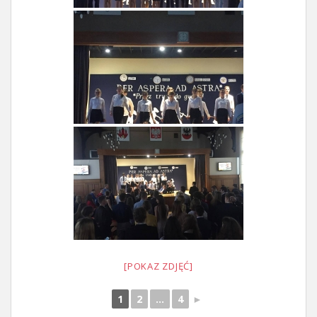
[POKAZ ZDJĘĆ]
1
2
...
4
►