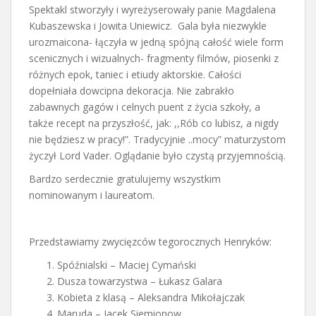
Spektakl stworzyły i wyreżyserowały panie Magdalena
Kubaszewska i Jowita Uniewicz. Gala była niezwykle
urozmaicona- łączyła w jedną spójną całość wiele form
scenicznych i wizualnych- fragmenty filmów, piosenki z
różnych epok, taniec i etiudy aktorskie. Całości
dopełniała dowcipna dekoracja. Nie zabrakło
zabawnych gagów i celnych puent z życia szkoły, a
także recept na przyszłość, jak: ,,Rób co lubisz, a nigdy
nie będziesz w pracy!”. Tradycyjnie ..mocy” maturzystom
życzył Lord Vader. Oglądanie było czystą przyjemnością.
Bardzo serdecznie gratulujemy wszystkim
nominowanym i laureatom.
Przedstawiamy zwycięzców tegorocznych Henryków:
Spóźnialski – Maciej Cymański
Dusza towarzystwa – Łukasz Galara
Kobieta z klasą – Aleksandra Mikołajczak
Maruda – Jacek Siemionow