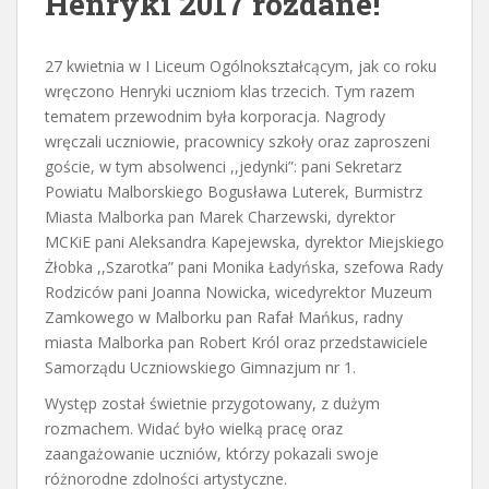
Henryki 2017 rozdane!
27 kwietnia w I Liceum Ogólnokształcącym, jak co roku
wręczono Henryki uczniom klas trzecich. Tym razem
tematem przewodnim była korporacja. Nagrody
wręczali uczniowie, pracownicy szkoły oraz zaproszeni
goście, w tym absolwenci ,,jedynki”: pani Sekretarz
Powiatu Malborskiego Bogusława Luterek, Burmistrz
Miasta Malborka pan Marek Charzewski, dyrektor
MCKiE pani Aleksandra Kapejewska, dyrektor Miejskiego
Żłobka ,,Szarotka” pani Monika Ładyńska, szefowa Rady
Rodziców pani Joanna Nowicka, wicedyrektor Muzeum
Zamkowego w Malborku pan Rafał Mańkus, radny
miasta Malborka pan Robert Król oraz przedstawiciele
Samorządu Uczniowskiego Gimnazjum nr 1.
Występ został świetnie przygotowany, z dużym
rozmachem. Widać było wielką pracę oraz
zaangażowanie uczniów, którzy pokazali swoje
różnorodne zdolności artystyczne.