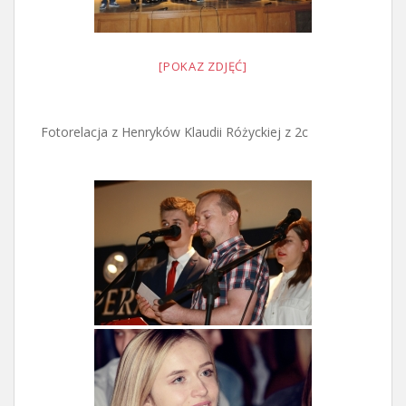
[POKAZ ZDJĘĆ]
Fotorelacja z Henryków Klaudii Różyckiej z 2c