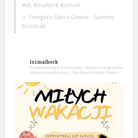
#dc
#malbork
#school
♬ Energetic Dance Groove - Gummy
MusicLab
lo1malbork
Przewodniczący Samorządu - Lilianna Kazaniecka
Wiceprzewodniczący - Filip Nawrot, Maja Stupka