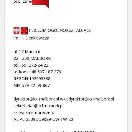
I LICEUM OGÓLNOKSZTAŁCĄCE
im. H. Sienkiewicza
ul. 17 Marca 6
82 - 200 MALBORK
tel. (55) 272-24-22
tel.kom +48 507 187 276
REGON 192995838
NIP 579-22-59-867
dyrektor@lo1malbork.pl wicedyrektor@lo1malbork.pl
sekretariat@lo1malbork.pl
skrzynka e-doręczeń:
AE:PL-33392-39089-UWITW-20