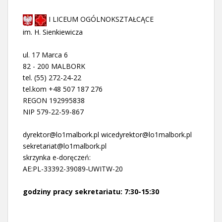
I LICEUM OGÓLNOKSZTAŁCĄCE
im. H. Sienkiewicza
ul. 17 Marca 6
82 - 200 MALBORK
tel. (55) 272-24-22
tel.kom +48 507 187 276
REGON 192995838
NIP 579-22-59-867
dyrektor@lo1malbork.pl wicedyrektor@lo1malbork.pl
sekretariat@lo1malbork.pl
skrzynka e-doręczeń:
AE:PL-33392-39089-UWITW-20
godziny pracy sekretariatu: 7:30-15:30