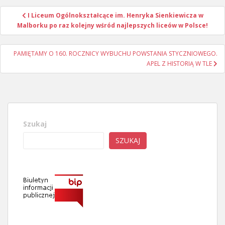
Nawigacja
I Liceum Ogólnokształcące im. Henryka Sienkiewicza w
wpisu
Malborku po raz kolejny wśród najlepszych liceów w Polsce!
PAMIĘTAMY O 160. ROCZNICY WYBUCHU POWSTANIA STYCZNIOWEGO.
APEL Z HISTORIĄ W TLE
Szukaj
SZUKAJ