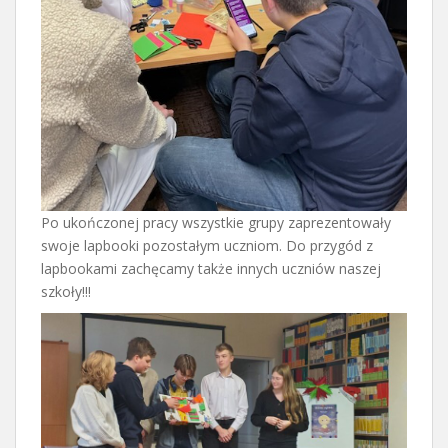
Po ukończonej pracy wszystkie grupy zaprezentowały
swoje lapbooki pozostałym uczniom. Do przygód z
lapbookami zachęcamy także innych uczniów naszej
szkoły!!!