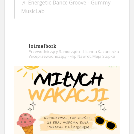
♬ Energetic Dance Groove - Gummy
MusicLab
lo1malbork
Przewodniczący Samorządu - Lilianna Kazaniecka
Wiceprzewodniczący - Filip Nawrot, Maja Stupka