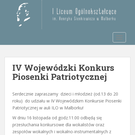
S
k
Otwórz pasek narzędzi
i
p
t
TOGGLE
o
m
a
i
IV Wojewódzki Konkurs
n
c
Piosenki Patriotycznej
o
n
t
Serdecznie zapraszamy dzieci i młodzież (od.13 do 20
e
roku) do udziału w IV Wojewódzkim Konkursie Piosenki
n
Patriotycznej w auli ILO w Malborku!
t
W dniu 16 listopada od godz.11.00 odbędą się
przesłuchania konkursowe dla wokalistów oraz
zespołów wokalnych i wokalno-instrumentalnych z