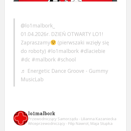
@lo1malbork_
01.04.2026r. DZIEŃ OTWARTY LO1!
Zapraszamy
(pierwszaki wzięły się
do roboty)
#lo1malbork
#dlaciebie
#dc
#malbork
#school
♬ Energetic Dance Groove - Gummy
MusicLab
lo1malbork
Przewodniczący Samorządu - Lilianna Kazaniecka
Wiceprzewodniczący - Filip Nawrot, Maja Stupka