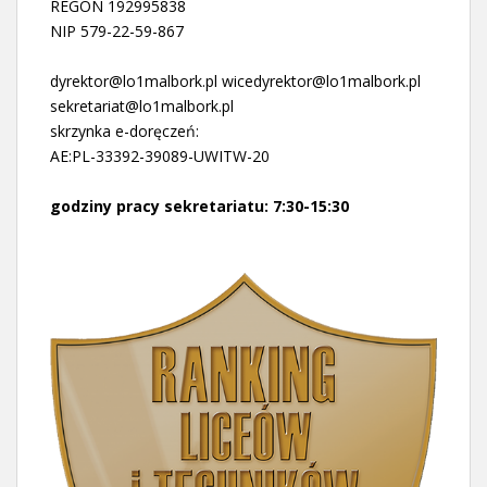
REGON 192995838
NIP 579-22-59-867
dyrektor@lo1malbork.pl wicedyrektor@lo1malbork.pl
sekretariat@lo1malbork.pl
skrzynka e-doręczeń:
AE:PL-33392-39089-UWITW-20
godziny pracy sekretariatu: 7:30-15:30