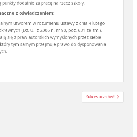
 punkty dodatnie za pracę na rzecz szkoły.
naczne z
o
ś
wiadczeniem:
nalnym utworem w rozumieniu ustawy z dnia 4 lutego
krewnych (Dz. U. z 2006 r., nr 90, poz. 631 ze zm.).
ają się z praw autorskich wymyślonych przez siebie
, który tym samym przejmuje prawo do dysponowania
ych.
Sukces uczniów!!!