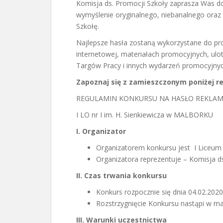
Komisja ds. Promocji Szkoły zaprasza Was do
wymyślenie oryginalnego, niebanalnego ora
Szkołę.
Najlepsze hasła zostaną wykorzystane do pro
internetowej, materiałach promocyjnych, ul
Targów Pracy i innych wydarzeń promocyjnyc
Zapoznaj si
ę
z
zamieszczonym poni
ż
ej 
REGULAMIN KONKURSU NA HASŁO REKLA
I LO nr I im. H. Sienkiewicza w MALBORKU
I. Organizator
Organizatorem konkursu jest I Liceum
Organizatora reprezentuje – Komisja d
II. Czas trwania konkursu
Konkurs rozpocznie się dnia 04.02.2020 r
Rozstrzygnięcie Konkursu nastąpi w ma
III. Warunki uczestnictwa