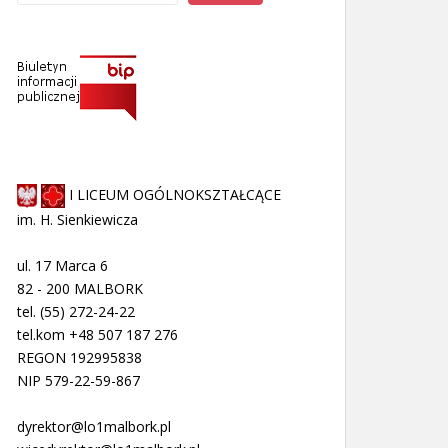
I LICEUM OGÓLNOKSZTAŁCĄCE
im. H. Sienkiewicza
ul. 17 Marca 6
82 - 200 MALBORK
tel. (55) 272-24-22
tel.kom +48 507 187 276
REGON 192995838
NIP 579-22-59-867
dyrektor@lo1malbork.pl