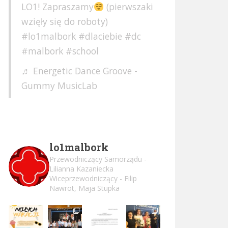
LO1! Zapraszamy
(pierwszaki
wzięły się do roboty)
#lo1malbork
#dlaciebie
#dc
#malbork
#school
♬ Energetic Dance Groove -
Gummy MusicLab
lo1malbork
Przewodniczący Samorządu -
Lilianna Kazaniecka
Wiceprzewodniczący - Filip
Nawrot, Maja Stupka