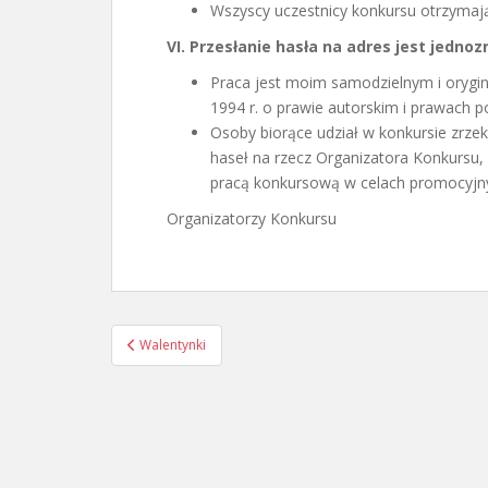
Wszyscy uczestnicy konkursu otrzymają
VI. Przes
ł
anie has
ł
a na adres jest jednoz
Praca jest moim samodzielnym i orygi
1994 r. o prawie autorskim i prawach po
Osoby biorące udział w konkursie zrzek
haseł na rzecz Organizatora Konkursu
pracą konkursową w celach promocyjn
Organizatorzy Konkursu
Nawigacja
Walentynki
wpisu