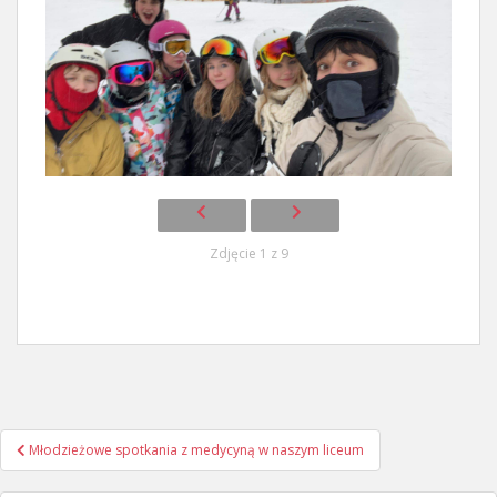
Zdjęcie 1 z 9
Nawigacja
Młodzieżowe spotkania z medycyną w naszym liceum
wpisu