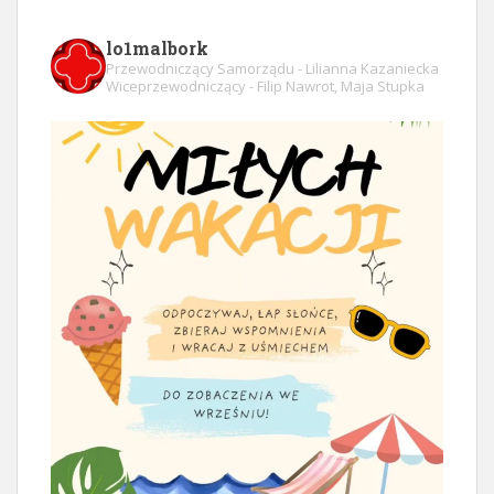
lo1malbork
Przewodniczący Samorządu - Lilianna Kazaniecka
Wiceprzewodniczący - Filip Nawrot, Maja Stupka