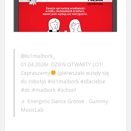
@lo1malbork_
01.04.2026r. DZIEŃ OTWARTY LO1!
Zapraszamy
(pierwszaki wzięły się
do roboty)
#lo1malbork
#dlaciebie
#dc
#malbork
#school
♬ Energetic Dance Groove - Gummy
MusicLab