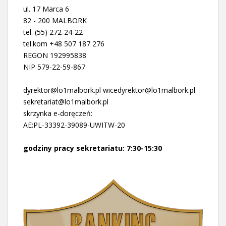
ul. 17 Marca 6
82 - 200 MALBORK
tel. (55) 272-24-22
tel.kom +48 507 187 276
REGON 192995838
NIP 579-22-59-867
dyrektor@lo1malbork.pl wicedyrektor@lo1malbork.pl
sekretariat@lo1malbork.pl
skrzynka e-doręczeń:
AE:PL-33392-39089-UWITW-20
godziny pracy sekretariatu: 7:30-15:30