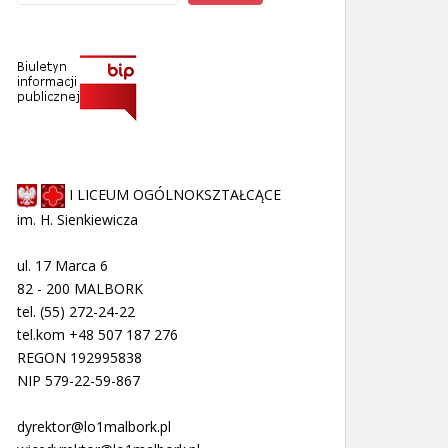
I LICEUM OGÓLNOKSZTAŁCĄCE
im. H. Sienkiewicza
ul. 17 Marca 6
82 - 200 MALBORK
tel. (55) 272-24-22
tel.kom +48 507 187 276
REGON 192995838
NIP 579-22-59-867
dyrektor@lo1malbork.pl