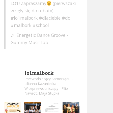
LO1! Zapraszamy
(pierwszaki
wzięły się do roboty)
#lo1malbork
#dlaciebie
#dc
#malbork
#school
♬ Energetic Dance Groove -
Gummy MusicLab
lo1malbork
Przewodniczący Samorządu -
Lilianna Kazaniecka
Wiceprzewodniczący - Filip
Nawrot, Maja Stupka