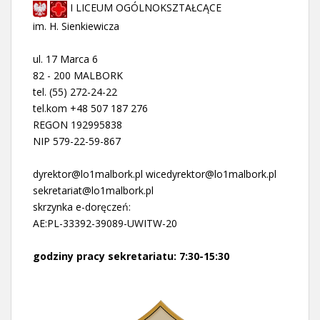
I LICEUM OGÓLNOKSZTAŁCĄCE
im. H. Sienkiewicza
ul. 17 Marca 6
82 - 200 MALBORK
tel. (55) 272-24-22
tel.kom +48 507 187 276
REGON 192995838
NIP 579-22-59-867
dyrektor@lo1malbork.pl wicedyrektor@lo1malbork.pl
sekretariat@lo1malbork.pl
skrzynka e-doręczeń:
AE:PL-33392-39089-UWITW-20
godziny pracy sekretariatu: 7:30-15:30