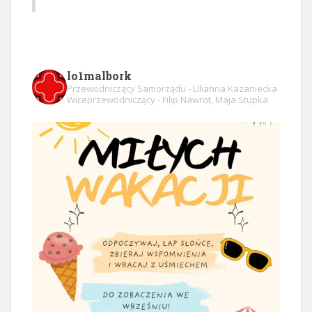
lo1malbork
Przewodniczący Samorządu - Lilianna Kazaniecka
Wiceprzewodniczący - Filip Nawrot, Maja Stupka