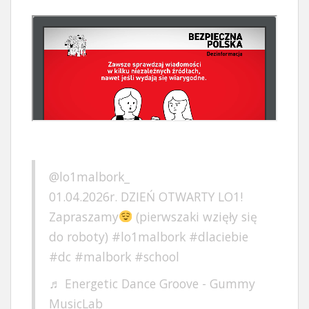
@lo1malbork_
01.04.2026r. DZIEŃ OTWARTY LO1!
Zapraszamy
(pierwszaki wzięły się
do roboty)
#lo1malbork
#dlaciebie
#dc
#malbork
#school
♬ Energetic Dance Groove - Gummy
MusicLab