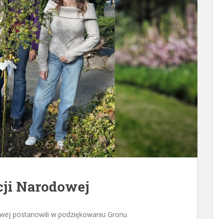
cji Narodowej
owej postanowili w podziękowaniu Gronu