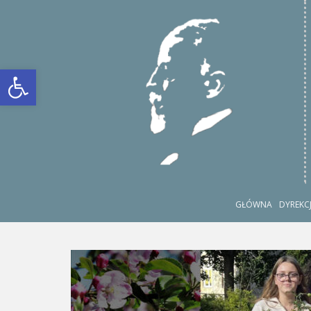
S
k
i
p
Otwórz pasek narzędzi
t
o
m
a
i
n
c
o
n
GŁÓWNA
DYREKC
t
e
n
t