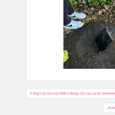
Nawigacja
Nagroda Starosty Malborskiego dla nauczycieli Sienkiew
wpisu
„Rode